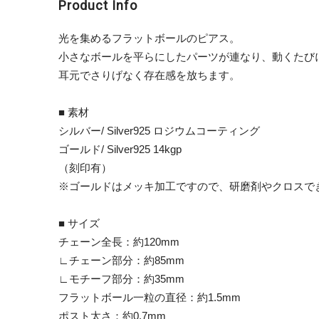
Product Info
光を集めるフラットボールのピアス。
小さなボールを平らにしたパーツが連なり、動くたび
耳元でさりげなく存在感を放ちます。
■ 素材
シルバー/ Silver925 ロジウムコーティング
ゴールド/ Silver925 14kgp
（刻印有）
※ゴールドはメッキ加工ですので、研磨剤やクロスで
■ サイズ
チェーン全長：約120mm
∟チェーン部分：約85mm
∟モチーフ部分：約35mm
フラットボール一粒の直径：約1.5mm
ポスト太さ：約0.7mm