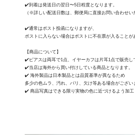
✔️到着は発送日の翌日〜5日程度となります。
（※詳しい配送日数は、郵便局に直接お問い合わせい
✔️通常はポスト投函になりますが、
ポストに入らない場合はポストに不在票が入ることが
【商品について】
✔️ピアスは両耳で1点、イヤーカフは片耳1点で販売
✔️当店は海外から買い付けしている商品となります。
✔️ 海外製品は日本製品とは品質基準が異なるため
多少の色ムラ、汚れ、バリ、欠け等ある場合がござい
✔️ 商品写真はできる限り実物の色に近づけるよう