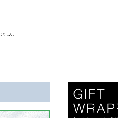
。
じません。
。