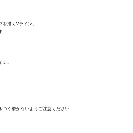
ブを描くVライン。
ま、
イン。
きつく磨かないようご注意ください