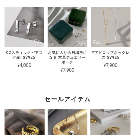
ただけますと幸いです。
【Roloアクセサリー】ギフトラッピング ivory
ワインレッド（期間限定）
2026/02/15
CZスティックピアス
お気に入りの居場所に
Y字ドロップネックレ
mini SV925
なる 本革ジュエリー
ス SV925
2週間経たずでチェーンがちぎれてしまった 彼女とお揃いで買ったの
ポーチ
¥4,800
¥7,900
に残念です
¥7,900
このたびは短期間でチェーンが切れてし
まったとのこと、誠に申し訳ございませ
ん。 大切な方とのペアとしてお選びい
セールアイテム
ただいた中、残念なお気持ちにさせてし
まいましたことを心よりお詫び申し上げ
ます。 状態を確認のうえ対応をご案内
いたしますので、恐れ入りますがショッ
プのお問い合わせよりご連絡いただけま