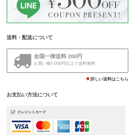
き、ありがとうございます。これからも
丁寧にお届けしてまいります😊
送料・配送について
ストーンminiピアス シルバー925
ゴールド 4mm
2025/12/19
全国一律送料 200円
お買い物7,000円以上で送料無料
他にはあまりない、石ころモチーフ、とても可愛いです。まん丸では
ないので光の加減で見え方が違うのも気に入りました。silver925なの
で安心して使えるのもありがたいです。
詳しい送料はこちら
お支払い方法について
この度は、Rolo.をご利用いただき有難
うございます*.。 ストーンピアス一番の
魅力を気に入っていただけて、とても嬉
クレジットカード
しいです(*^^) 日常でたくさんご愛用い
ただけましたら幸いです。 またご縁が
いただけることを、心よりお待ちしてお
ります。