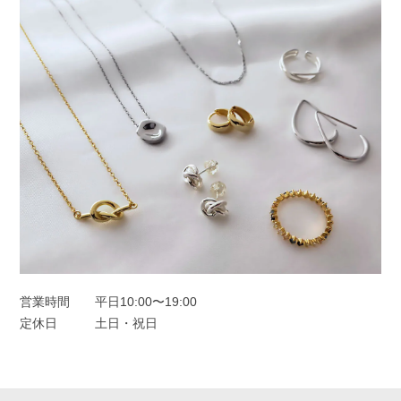
このたびは本当にありがとうございまし
た。
フープピアス シルバー925
シルバー
2025/11/25
オーロラドロップピアス シルバー925
シルバー
2025/11/22
営業時間
平日10:00〜19:00
定休日
土日・祝日
一目惚れしました、のレビューを見て購入しました。水色の中に角度
によってオレンジも見えたり。とても可愛かったです。キャッチのな
いタイプは初めてなので最初どう開けばいいのか迷いましたがすぐ慣
れるかと思います。