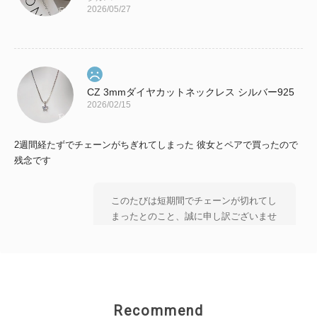
2026/05/27
CZ 3mmダイヤカットネックレス シルバー925
2026/02/15
2週間経たずでチェーンがちぎれてしまった 彼女とペアで買ったので
残念です
このたびは短期間でチェーンが切れてし
まったとのこと、誠に申し訳ございませ
ん。 大切な方とのペアとしてお選びい
ただいた中、 残念なお気持ちにさせて
しまいましたことを 心よりお詫び申し
上げます。 状態を確認のうえ、対応を
ご案内いたしますので、 恐れ入ります
Recommend
がショップのお問い合わせよりご連絡い