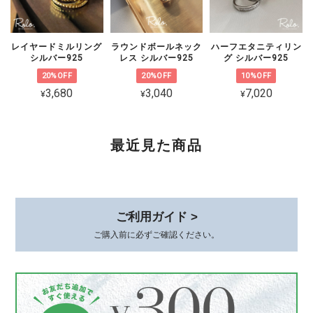
すと幸いです。
レイヤードミルリング
ラウンドボールネック
ハーフエタニティリン
シルバー925
レス シルバー925
グ シルバー925
20%OFF
20%OFF
10%OFF
CZ 5連ラインピアス シルバー925
3,680
3,040
7,020
¥
¥
¥
ゴールド
2026/02/06
可愛くて品があり、とても気に入ってます。 着けていると褒めて貰え
最近見た商品
て嬉しいです。 素敵な梱包、いつもありがとうございます😊
このたびは、心温まるレビューをありが
とうございます。 初めてお選びいただ
ご利用ガイド >
いてから時間が経った今も、またこうし
ご購入前に必ずご確認ください。
てお声を届けていただけて、本当に嬉し
いです。 身につけていて、褒めていた
だけるとすごく嬉しいですよね*.。その
シーンをお届けできたことが何より励み
です。 梱包についてもお言葉をいただ