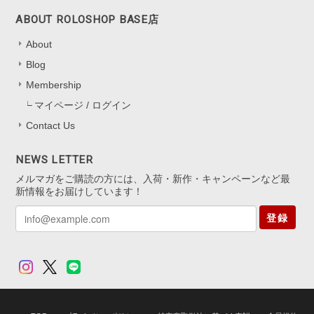
ABOUT ROLOSHOP BASE店
嬉しいレビューをお寄せくださり、あり
About
がとうございます！ 色の見え方を気に
Blog
入っていただけて、とても嬉しいです
*.。 キャッチなしタイプは最初少し慣れ
Membership
が必要ですが、 扱いに慣れると軽くて
マイページ / ログイン
快適にお使いいただけると思います。
Contact Us
迷いながらも挑戦してくださったこと、
本当にありがたいです。 これからの
日々の装いにも、 ささやかに華やぎを
NEWS LETTER
添えられますように。 またいつでも気
メルマガをご購読の方には、入荷・新作・キャンペーンなど最
軽にお立ち寄りくださいね。
新情報をお届けしています！
登録
アジャスター5cm シルバー925
シルバー(ロジウムコーティング)
2025/11/13