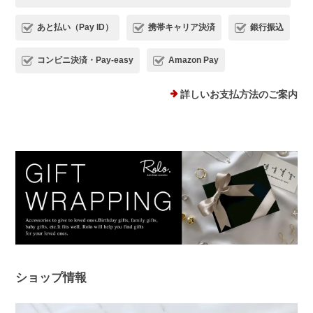
あと払い（Pay ID）
携帯キャリア決済
銀行振込
コンビニ決済・Pay-easy
Amazon Pay
プランプピアス シルバー925
シルバー
詳しいお支払方法のご案内
2025/12/18
１日ピアスをすると痒くなり汁が出てくるので翌日は出来ない状態で
した。このピアスは違和感なくつけられ、痒みも出ませんでした！シ
ルバーでどんなファションにも合うため、たくさん使わせていただき
ます。 ありがとうございました。
このたびは、Rolo.をご利用いただき有
難うございます。 痒みや違和感が出て
しまっていた中、当店ピアスを使ってい
ただけて、とても嬉しく安心いたしまし
た！ 問題なく使えると、ピアス選びは
ショップ情報
さらに楽しくなると思います😊 ぜひ日
常の中で、たくさんご活用ください。