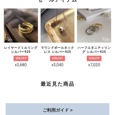
ん。 大切な方とのペアとしてお選びい
ただいた中、残念なお気持ちにさせてし
まいましたことを心よりお詫び申し上げ
ます。 状態を確認のうえ対応をご案内
いたしますので、恐れ入りますがショッ
プのお問い合わせよりご連絡いただけま
すと幸いです。
レイヤードミルリング
ラウンドボールネック
ハーフエタニティリン
シルバー925
レス シルバー925
グ シルバー925
20%OFF
20%OFF
10%OFF
3,680
3,040
7,020
¥
¥
¥
CZ 5連ラインピアス シルバー925
ゴールド
2026/02/06
最近見た商品
可愛くて品があり、とても気に入ってます。 着けていると褒めて貰え
て嬉しいです。 素敵な梱包、いつもありがとうございます😊
このたびは、心温まるレビューをありが
ご利用ガイド >
とうございます。 初めてお選びいただ