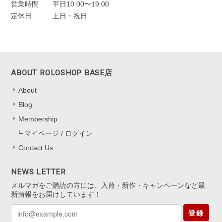
シルバー
営業時間
平日10:00〜19:00
2025/11/22
定休日
土日・祝日
一目惚れしました、のレビューを見て購入しました。水色の中に角度
によってオレンジも見えたり。とても可愛かったです。キャッチのな
いタイプは初めてなので最初どう開けばいいのか迷いましたがすぐ慣
れるかと思います。
ABOUT ROLOSHOP BASE店
About
嬉しいレビューをお寄せくださり、あり
がとうございます！ 色の見え方を気に
Blog
入っていただけて、とても嬉しいです
Membership
*.。 キャッチなしタイプは最初少し慣れ
マイページ / ログイン
が必要ですが、 扱いに慣れると軽くて
快適にお使いいただけると思います。
Contact Us
迷いながらも挑戦してくださったこと、
本当にありがたいです。 これからの
NEWS LETTER
日々の装いにも、 ささやかに華やぎを
メルマガをご購読の方には、入荷・新作・キャンペーンなど最
添えられますように。 またいつでも気
新情報をお届けしています！
軽にお立ち寄りくださいね。
登録