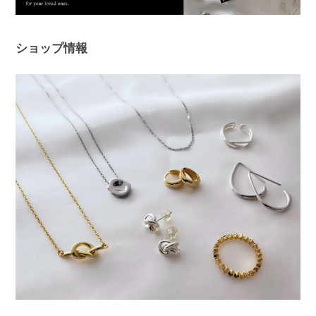
難うございます。 痒みや違和感が出て
しまっていた中、当店ピアスを使ってい
ただけて、とても嬉しく安心いたしまし
ショップ情報
た！ 問題なく使えると、ピアス選びは
さらに楽しくなると思います😊 ぜひ日
常の中で、たくさんご活用ください。
このたびは本当にありがとうございまし
た。
フープピアス シルバー925
シルバー
2025/11/25
オーロラドロップピアス シルバー925