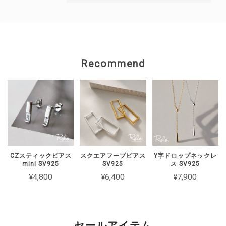
ん。 大切な方とのペアとしてお選びい
ただいた中、 残念なお気持ちにさせて
しまいましたことを 心よりお詫び申し
上げます。 状態を確認のうえ、対応を
ご案内いたしますので、 恐れ入ります
Recommend
がショップのお問い合わせよりご連絡い
ただけますと幸いです。
【Roloアクセサリー】ギフトラッピング ivory
ワインレッド（期間限定）
2026/02/15
CZスティックピアス
スクエアフープピアス
Y字ドロップネックレ
mini SV925
SV925
ス SV925
2週間経たずでチェーンがちぎれてしまった 彼女とお揃いで買ったの
¥4,800
¥6,400
¥7,900
に残念です
このたびは短期間でチェーンが切れてし
まったとのこと、誠に申し訳ございませ
セールアイテム