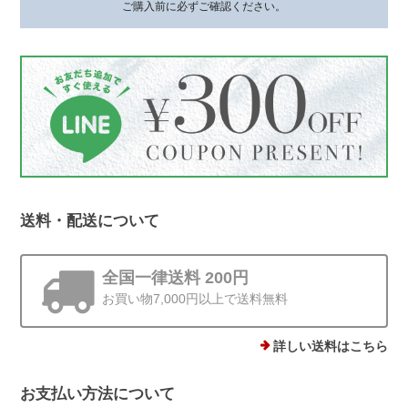
いてから時間が経った今も、またこうし
ご購入前に必ずご確認ください。
てお声を届けていただけて、本当に嬉し
いです。 身につけていて、褒めていた
だけるとすごく嬉しいですよね*.。その
シーンをお届けできたことが何より励み
です。 梱包についてもお言葉をいただ
き、ありがとうございます。これからも
丁寧にお届けしてまいります😊
送料・配送について
ストーンminiピアス シルバー925
ゴールド 4mm
全国一律送料 200円
2025/12/19
お買い物7,000円以上で送料無料
他にはあまりない、石ころモチーフ、とても可愛いです。まん丸では
ないので光の加減で見え方が違うのも気に入りました。silver925なの
詳しい送料はこちら
で安心して使えるのもありがたいです。
お支払い方法について
この度は、Rolo.をご利用いただき有難