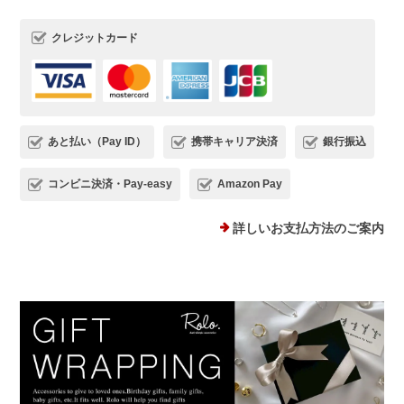
うございます*.。 ストーンピアス一番の
クレジットカード
魅力を気に入っていただけて、とても嬉
しいです(*^^) 日常でたくさんご愛用い
ただけましたら幸いです。 またご縁が
いただけることを、心よりお待ちしてお
ります。
あと払い（Pay ID）
携帯キャリア決済
銀行振込
コンビニ決済・Pay-easy
Amazon Pay
プランプピアス シルバー925
詳しいお支払方法のご案内
シルバー
2025/12/18
１日ピアスをすると痒くなり汁が出てくるので翌日は出来ない状態で
した。このピアスは違和感なくつけられ、痒みも出ませんでした！シ
ルバーでどんなファションにも合うため、たくさん使わせていただき
ます。 ありがとうございました。
このたびは、Rolo.をご利用いただき有