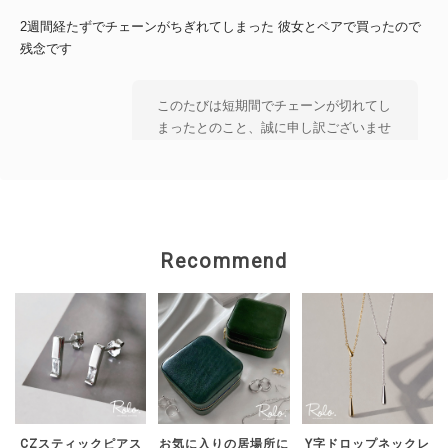
2週間経たずでチェーンがちぎれてしまった 彼女とペアで買ったので
残念です
このたびは短期間でチェーンが切れてし
まったとのこと、誠に申し訳ございませ
ん。 大切な方とのペアとしてお選びい
ただいた中、 残念なお気持ちにさせて
しまいましたことを 心よりお詫び申し
上げます。 状態を確認のうえ、対応を
ご案内いたしますので、 恐れ入ります
Recommend
がショップのお問い合わせよりご連絡い
ただけますと幸いです。
【Roloアクセサリー】ギフトラッピング ivory
ワインレッド（期間限定）
2026/02/15
CZスティックピアス
お気に入りの居場所に
Y字ドロップネックレ