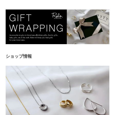
１日ピアスをすると痒くなり汁が出てくるので翌日は出来ない状態で
した。このピアスは違和感なくつけられ、痒みも出ませんでした！シ
ルバーでどんなファションにも合うため、たくさん使わせていただき
ます。 ありがとうございました。
このたびは、Rolo.をご利用いただき有
難うございます。 痒みや違和感が出て
しまっていた中、当店ピアスを使ってい
ただけて、とても嬉しく安心いたしまし
た！ 問題なく使えると、ピアス選びは
ショップ情報
さらに楽しくなると思います😊 ぜひ日
常の中で、たくさんご活用ください。
このたびは本当にありがとうございまし
た。
フープピアス シルバー925
シルバー