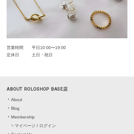
2025/11/25
オーロラドロップピアス シルバー925
シルバー
2025/11/22
営業時間
平日10:00〜19:00
定休日
土日・祝日
一目惚れしました、のレビューを見て購入しました。水色の中に角度
によってオレンジも見えたり。とても可愛かったです。キャッチのな
いタイプは初めてなので最初どう開けばいいのか迷いましたがすぐ慣
れるかと思います。
ABOUT ROLOSHOP BASE店
嬉しいレビューをお寄せくださり、あり
About
がとうございます！ 色の見え方を気に
Blog
入っていただけて、とても嬉しいです
*.。 キャッチなしタイプは最初少し慣れ
Membership
が必要ですが、 扱いに慣れると軽くて
マイページ / ログイン
快適にお使いいただけると思います。