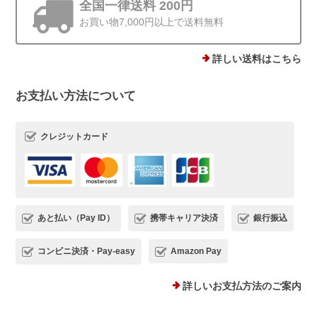
全国一律送料 200円
お買い物7,000円以上で送料無料
他にはあまりない、石ころモチーフ、とても可愛いです。まん丸では
ないので光の加減で見え方が違うのも気に入りました。silver925なの
で安心して使えるのもありがたいです。
詳しい送料はこちら
お支払い方法について
この度は、Rolo.をご利用いただき有難
うございます*.。 ストーンピアス一番の
魅力を気に入っていただけて、とても嬉
クレジットカード
しいです(*^^) 日常でたくさんご愛用い
ただけましたら幸いです。 またご縁が
いただけることを、心よりお待ちしてお
ります。
あと払い（Pay ID）
携帯キャリア決済
銀行振込
コンビニ決済・Pay-easy
Amazon Pay
プランプピアス シルバー925
シルバー
詳しいお支払方法のご案内
2025/12/18