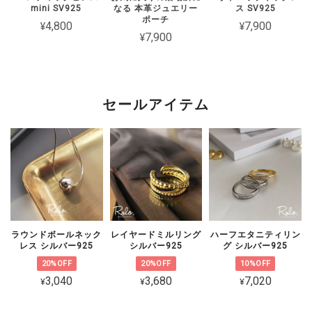
mini SV925
なる 本革ジュエリー
ス SV925
2週間経たずでチェーンがちぎれてしまった 彼女とお揃いで買ったの
ポーチ
¥4,800
¥7,900
に残念です
¥7,900
このたびは短期間でチェーンが切れてし
まったとのこと、誠に申し訳ございませ
ん。 大切な方とのペアとしてお選びい
セールアイテム
ただいた中、残念なお気持ちにさせてし
まいましたことを心よりお詫び申し上げ
ます。 状態を確認のうえ対応をご案内
いたしますので、恐れ入りますがショッ
プのお問い合わせよりご連絡いただけま
すと幸いです。
ラウンドボールネック
レイヤードミルリング
ハーフエタニティリン
レス シルバー925
シルバー925
グ シルバー925
20%OFF
20%OFF
10%OFF
CZ 5連ラインピアス シルバー925
3,040
3,680
7,020
¥
¥
¥
ゴールド
2026/02/06