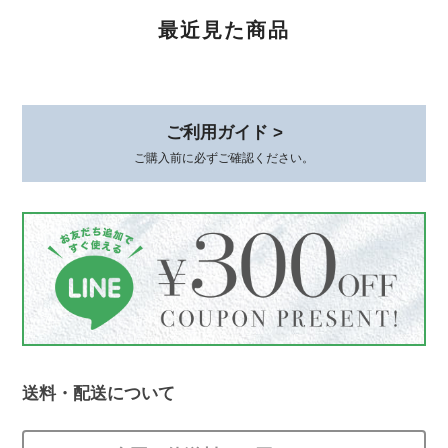
可愛くて品があり、とても気に入ってます。 着けていると褒めて貰え
最近見た商品
て嬉しいです。 素敵な梱包、いつもありがとうございます😊
このたびは、心温まるレビューをありが
とうございます。 初めてお選びいただ
ご利用ガイド >
いてから時間が経った今も、またこうし
ご購入前に必ずご確認ください。
てお声を届けていただけて、本当に嬉し
いです。 身につけていて、褒めていた
だけるとすごく嬉しいですよね*.。その
シーンをお届けできたことが何より励み
です。 梱包についてもお言葉をいただ
き、ありがとうございます。これからも
丁寧にお届けしてまいります😊
送料・配送について
ストーンminiピアス シルバー925
ゴールド 4mm
2025/12/19