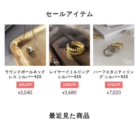
このたびは短期間でチェーンが切れてし
まったとのこと、誠に申し訳ございませ
セールアイテム
ん。 大切な方とのペアとしてお選びい
ただいた中、残念なお気持ちにさせてし
まいましたことを心よりお詫び申し上げ
ます。 状態を確認のうえ対応をご案内
いたしますので、恐れ入りますがショッ
プのお問い合わせよりご連絡いただけま
すと幸いです。
ラウンドボールネック
レイヤードミルリング
ハーフエタニティリン
レス シルバー925
シルバー925
グ シルバー925
20%OFF
20%OFF
10%OFF
3,040
3,680
7,020
¥
¥
¥
CZ 5連ラインピアス シルバー925
ゴールド
2026/02/06
最近見た商品
可愛くて品があり、とても気に入ってます。 着けていると褒めて貰え
て嬉しいです。 素敵な梱包、いつもありがとうございます😊