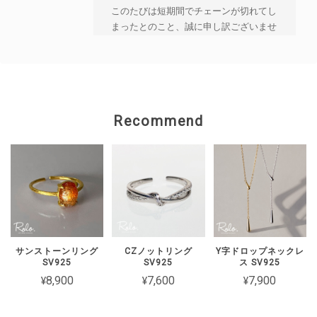
このたびは短期間でチェーンが切れてし
まったとのこと、誠に申し訳ございませ
ん。 大切な方とのペアとしてお選びい
ただいた中、 残念なお気持ちにさせて
しまいましたことを 心よりお詫び申し
上げます。 状態を確認のうえ、対応を
ご案内いたしますので、 恐れ入ります
Recommend
がショップのお問い合わせよりご連絡い
ただけますと幸いです。
【Roloアクセサリー】ギフトラッピング ivory
ワインレッド（期間限定）
2026/02/15
サンストーンリング
CZノットリング
Y字ドロップネックレ
SV925
SV925
ス SV925
2週間経たずでチェーンがちぎれてしまった 彼女とお揃いで買ったの
¥8,900
¥7,600
¥7,900
に残念です