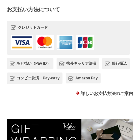
お支払い方法について
この度は、Rolo.をご利用いただき有難
うございます*.。 ストーンピアス一番の
クレジットカード
魅力を気に入っていただけて、とても嬉
しいです(*^^) 日常でたくさんご愛用い
ただけましたら幸いです。 またご縁が
いただけることを、心よりお待ちしてお
ります。
あと払い（Pay ID）
携帯キャリア決済
銀行振込
コンビニ決済・Pay-easy
Amazon Pay
プランプピアス シルバー925
詳しいお支払方法のご案内
シルバー
2025/12/18
１日ピアスをすると痒くなり汁が出てくるので翌日は出来ない状態で
した。このピアスは違和感なくつけられ、痒みも出ませんでした！シ
ルバーでどんなファションにも合うため、たくさん使わせていただき
ます。 ありがとうございました。