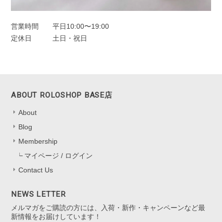
オーロラドロップピアス シルバー925
シルバー
営業時間
平日10:00〜19:00
2025/11/22
定休日
土日・祝日
一目惚れしました、のレビューを見て購入しました。水色の中に角度
によってオレンジも見えたり。とても可愛かったです。キャッチのな
いタイプは初めてなので最初どう開けばいいのか迷いましたがすぐ慣
れるかと思います。
ABOUT ROLOSHOP BASE店
About
嬉しいレビューをお寄せくださり、あり
がとうございます！ 色の見え方を気に
Blog
入っていただけて、とても嬉しいです
Membership
*.。 キャッチなしタイプは最初少し慣れ
マイページ / ログイン
が必要ですが、 扱いに慣れると軽くて
快適にお使いいただけると思います。
Contact Us
迷いながらも挑戦してくださったこと、
本当にありがたいです。 これからの
NEWS LETTER
日々の装いにも、 ささやかに華やぎを
メルマガをご購読の方には、入荷・新作・キャンペーンなど最
添えられますように。 またいつでも気
新情報をお届けしています！