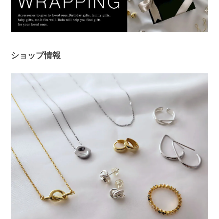
このたびは、Rolo.をご利用いただき有
難うございます。 痒みや違和感が出て
しまっていた中、当店ピアスを使ってい
ただけて、とても嬉しく安心いたしまし
ショップ情報
た！ 問題なく使えると、ピアス選びは
さらに楽しくなると思います😊 ぜひ日
常の中で、たくさんご活用ください。
このたびは本当にありがとうございまし
た。
フープピアス シルバー925
シルバー
2025/11/25