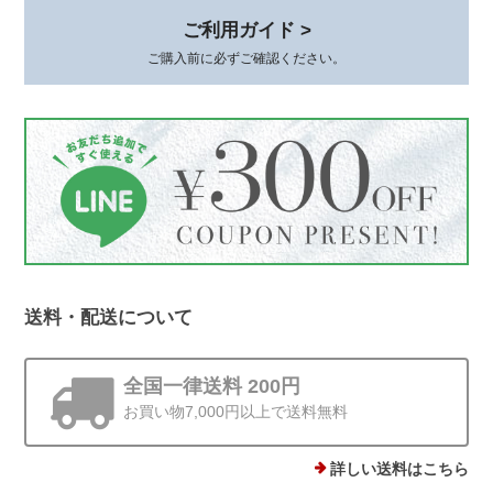
このたびは、心温まるレビューをありが
ご利用ガイド >
とうございます。 初めてお選びいただ
いてから時間が経った今も、またこうし
ご購入前に必ずご確認ください。
てお声を届けていただけて、本当に嬉し
いです。 身につけていて、褒めていた
だけるとすごく嬉しいですよね*.。その
シーンをお届けできたことが何より励み
です。 梱包についてもお言葉をいただ
き、ありがとうございます。これからも
丁寧にお届けしてまいります😊
送料・配送について
ストーンminiピアス シルバー925
ゴールド 4mm
全国一律送料 200円
2025/12/19
お買い物7,000円以上で送料無料
他にはあまりない、石ころモチーフ、とても可愛いです。まん丸では
ないので光の加減で見え方が違うのも気に入りました。silver925なの
詳しい送料はこちら
で安心して使えるのもありがたいです。