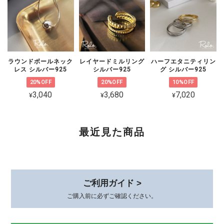
いたしますので、恐れ入りますがショッ
プのお問い合わせよりご連絡いただけま
すと幸いです。
ラウンドボールネック
レイヤードミルリング
ハーフエタニティリン
レス シルバー925
シルバー925
グ シルバー925
20%OFF
20%OFF
10%OFF
CZ 5連ラインピアス シルバー925
3,040
3,680
7,020
¥
¥
¥
ゴールド
2026/02/06
可愛くて品があり、とても気に入ってます。 着けていると褒めて貰え
最近見た商品
て嬉しいです。 素敵な梱包、いつもありがとうございます😊
このたびは、心温まるレビューをありが
とうございます。 初めてお選びいただ
ご利用ガイド >
いてから時間が経った今も、またこうし
ご購入前に必ずご確認ください。
てお声を届けていただけて、本当に嬉し
いです。 身につけていて、褒めていた
だけるとすごく嬉しいですよね*.。その