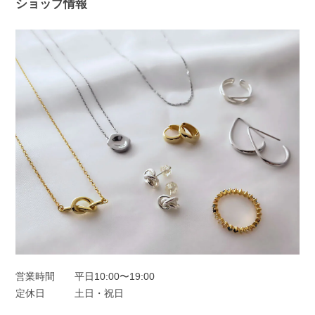
た！ 問題なく使えると、ピアス選びは
ショップ情報
さらに楽しくなると思います😊 ぜひ日
常の中で、たくさんご活用ください。
このたびは本当にありがとうございまし
た。
フープピアス シルバー925
シルバー
2025/11/25
オーロラドロップピアス シルバー925
シルバー
2025/11/22
営業時間
平日10:00〜19:00
定休日
土日・祝日
一目惚れしました、のレビューを見て購入しました。水色の中に角度