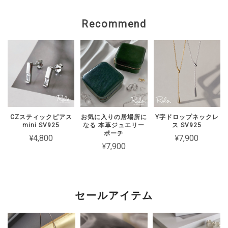
上げます。 状態を確認のうえ、対応を
ご案内いたしますので、 恐れ入ります
Recommend
がショップのお問い合わせよりご連絡い
ただけますと幸いです。
【Roloアクセサリー】ギフトラッピング ivory
ワインレッド（期間限定）
2026/02/15
CZスティックピアス
お気に入りの居場所に
Y字ドロップネックレ
mini SV925
なる 本革ジュエリー
ス SV925
2週間経たずでチェーンがちぎれてしまった 彼女とお揃いで買ったの
ポーチ
¥4,800
¥7,900
に残念です
¥7,900
このたびは短期間でチェーンが切れてし
まったとのこと、誠に申し訳ございませ
ん。 大切な方とのペアとしてお選びい
セールアイテム
ただいた中、残念なお気持ちにさせてし
まいましたことを心よりお詫び申し上げ
ます。 状態を確認のうえ対応をご案内