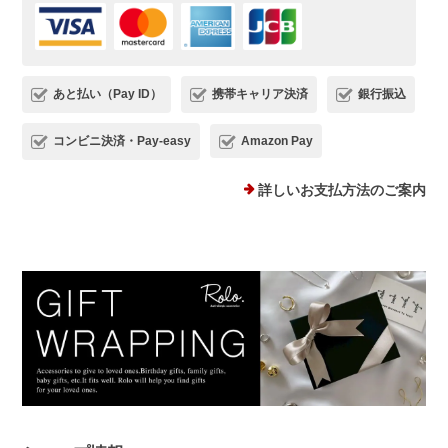
ただけましたら幸いです。 またご縁が
いただけることを、心よりお待ちしてお
ります。
あと払い（Pay ID）
携帯キャリア決済
銀行振込
コンビニ決済・Pay-easy
Amazon Pay
プランプピアス シルバー925
シルバー
詳しいお支払方法のご案内
2025/12/18
１日ピアスをすると痒くなり汁が出てくるので翌日は出来ない状態で
した。このピアスは違和感なくつけられ、痒みも出ませんでした！シ
ルバーでどんなファションにも合うため、たくさん使わせていただき
ます。 ありがとうございました。
このたびは、Rolo.をご利用いただき有
難うございます。 痒みや違和感が出て
しまっていた中、当店ピアスを使ってい
ただけて、とても嬉しく安心いたしまし