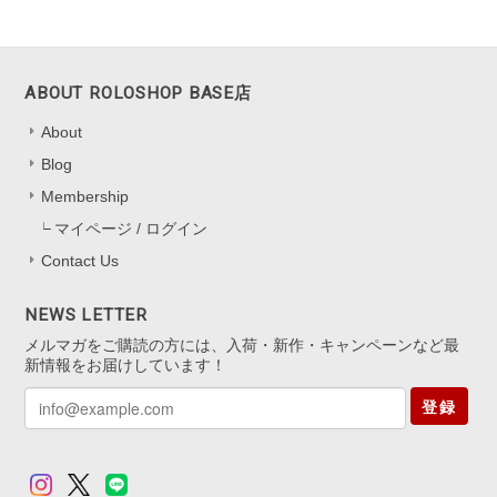
によってオレンジも見えたり。とても可愛かったです。キャッチのな
いタイプは初めてなので最初どう開けばいいのか迷いましたがすぐ慣
れるかと思います。
ABOUT ROLOSHOP BASE店
嬉しいレビューをお寄せくださり、あり
About
がとうございます！ 色の見え方を気に
Blog
入っていただけて、とても嬉しいです
*.。 キャッチなしタイプは最初少し慣れ
Membership
が必要ですが、 扱いに慣れると軽くて
マイページ / ログイン
快適にお使いいただけると思います。
Contact Us
迷いながらも挑戦してくださったこと、
本当にありがたいです。 これからの
日々の装いにも、 ささやかに華やぎを
NEWS LETTER
添えられますように。 またいつでも気
メルマガをご購読の方には、入荷・新作・キャンペーンなど最
軽にお立ち寄りくださいね。
新情報をお届けしています！
登録
アジャスター5cm シルバー925