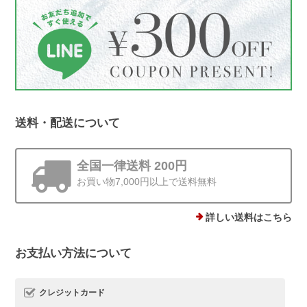
シーンをお届けできたことが何より励み
です。 梱包についてもお言葉をいただ
き、ありがとうございます。これからも
丁寧にお届けしてまいります😊
送料・配送について
ストーンminiピアス シルバー925
ゴールド 4mm
2025/12/19
全国一律送料 200円
お買い物7,000円以上で送料無料
他にはあまりない、石ころモチーフ、とても可愛いです。まん丸では
ないので光の加減で見え方が違うのも気に入りました。silver925なの
で安心して使えるのもありがたいです。
詳しい送料はこちら
お支払い方法について
この度は、Rolo.をご利用いただき有難
うございます*.。 ストーンピアス一番の
魅力を気に入っていただけて、とても嬉
クレジットカード
しいです(*^^) 日常でたくさんご愛用い