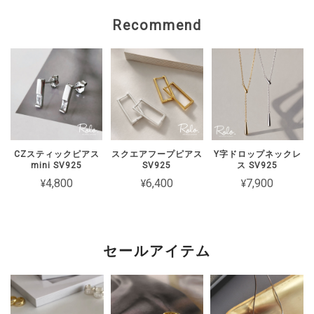
ご案内いたしますので、 恐れ入ります
Recommend
がショップのお問い合わせよりご連絡い
ただけますと幸いです。
【Roloアクセサリー】ギフトラッピング ivory
ワインレッド（期間限定）
2026/02/15
CZスティックピアス
スクエアフープピアス
Y字ドロップネックレ
mini SV925
SV925
ス SV925
2週間経たずでチェーンがちぎれてしまった 彼女とお揃いで買ったの
¥4,800
¥6,400
¥7,900
に残念です
このたびは短期間でチェーンが切れてし
まったとのこと、誠に申し訳ございませ
セールアイテム
ん。 大切な方とのペアとしてお選びい
ただいた中、残念なお気持ちにさせてし
まいましたことを心よりお詫び申し上げ
ます。 状態を確認のうえ対応をご案内