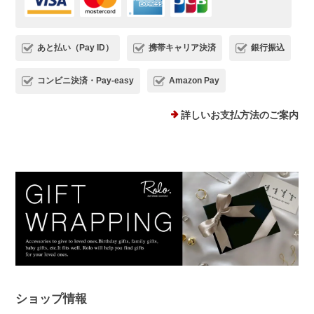
いただけることを、心よりお待ちしてお
ります。
あと払い（Pay ID）
携帯キャリア決済
銀行振込
コンビニ決済・Pay-easy
Amazon Pay
プランプピアス シルバー925
詳しいお支払方法のご案内
シルバー
2025/12/18
１日ピアスをすると痒くなり汁が出てくるので翌日は出来ない状態で
した。このピアスは違和感なくつけられ、痒みも出ませんでした！シ
ルバーでどんなファションにも合うため、たくさん使わせていただき
ます。 ありがとうございました。
このたびは、Rolo.をご利用いただき有
難うございます。 痒みや違和感が出て
しまっていた中、当店ピアスを使ってい
ただけて、とても嬉しく安心いたしまし
ショップ情報
た！ 問題なく使えると、ピアス選びは