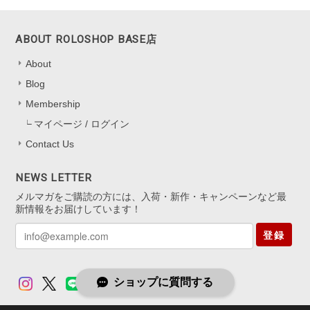
いタイプは初めてなので最初どう開けばいいのか迷いましたがすぐ慣
れるかと思います。
ABOUT ROLOSHOP BASE店
About
嬉しいレビューをお寄せくださり、あり
がとうございます！ 色の見え方を気に
Blog
入っていただけて、とても嬉しいです
Membership
*.。 キャッチなしタイプは最初少し慣れ
マイページ / ログイン
が必要ですが、 扱いに慣れると軽くて
快適にお使いいただけると思います。
Contact Us
迷いながらも挑戦してくださったこと、
本当にありがたいです。 これからの
NEWS LETTER
日々の装いにも、 ささやかに華やぎを
メルマガをご購読の方には、入荷・新作・キャンペーンなど最
添えられますように。 またいつでも気
新情報をお届けしています！
軽にお立ち寄りくださいね。
登録
ショップに質問する
アジャスター5cm シルバー925
シルバー(ロジウムコーティング)