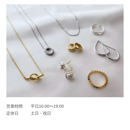
さらに楽しくなると思います😊 ぜひ日
常の中で、たくさんご活用ください。
このたびは本当にありがとうございまし
た。
フープピアス シルバー925
シルバー
2025/11/25
オーロラドロップピアス シルバー925
シルバー
営業時間
平日10:00〜19:00
2025/11/22
定休日
土日・祝日
一目惚れしました、のレビューを見て購入しました。水色の中に角度
によってオレンジも見えたり。とても可愛かったです。キャッチのな