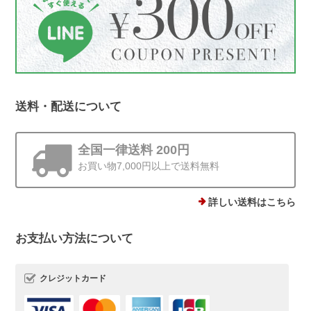
シーンをお届けできたことが何より励み
です。 梱包についてもお言葉をいただ
き、ありがとうございます。これからも
丁寧にお届けしてまいります😊
送料・配送について
ストーンminiピアス シルバー925
ゴールド 4mm
全国一律送料 200円
2025/12/19
お買い物7,000円以上で送料無料
他にはあまりない、石ころモチーフ、とても可愛いです。まん丸では
ないので光の加減で見え方が違うのも気に入りました。silver925なの
詳しい送料はこちら
で安心して使えるのもありがたいです。
お支払い方法について
この度は、Rolo.をご利用いただき有難
うございます*.。 ストーンピアス一番の
クレジットカード
魅力を気に入っていただけて、とても嬉
しいです(*^^) 日常でたくさんご愛用い
ただけましたら幸いです。 またご縁が