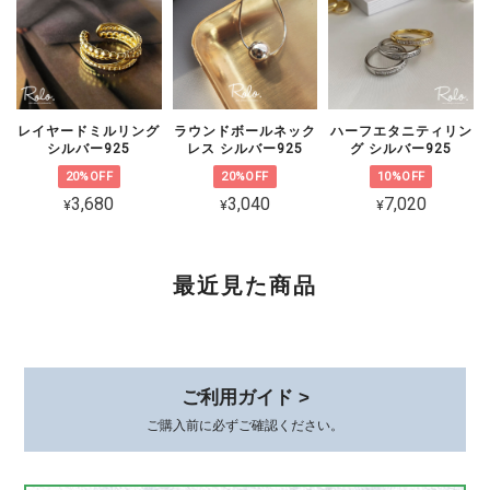
ます。 状態を確認のうえ対応をご案内
いたしますので、恐れ入りますがショッ
プのお問い合わせよりご連絡いただけま
すと幸いです。
レイヤードミルリング
ラウンドボールネック
ハーフエタニティリン
シルバー925
レス シルバー925
グ シルバー925
20%OFF
20%OFF
10%OFF
3,680
3,040
7,020
¥
¥
¥
CZ 5連ラインピアス シルバー925
ゴールド
2026/02/06
最近見た商品
可愛くて品があり、とても気に入ってます。 着けていると褒めて貰え
て嬉しいです。 素敵な梱包、いつもありがとうございます😊
このたびは、心温まるレビューをありが
ご利用ガイド >
とうございます。 初めてお選びいただ
いてから時間が経った今も、またこうし
ご購入前に必ずご確認ください。
てお声を届けていただけて、本当に嬉し
いです。 身につけていて、褒めていた