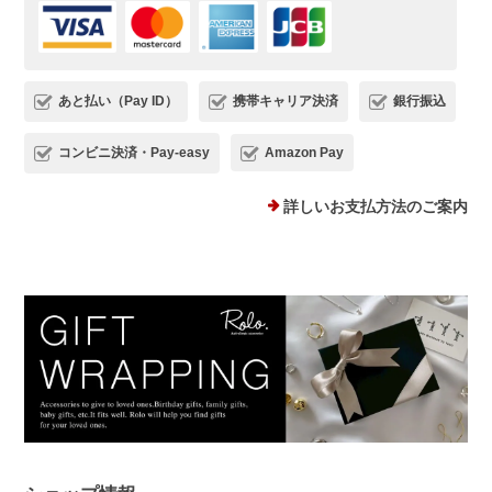
ただけましたら幸いです。 またご縁が
いただけることを、心よりお待ちしてお
ります。
あと払い（Pay ID）
携帯キャリア決済
銀行振込
コンビニ決済・Pay-easy
Amazon Pay
プランプピアス シルバー925
詳しいお支払方法のご案内
シルバー
2025/12/18
１日ピアスをすると痒くなり汁が出てくるので翌日は出来ない状態で
した。このピアスは違和感なくつけられ、痒みも出ませんでした！シ
ルバーでどんなファションにも合うため、たくさん使わせていただき
ます。 ありがとうございました。
このたびは、Rolo.をご利用いただき有
難うございます。 痒みや違和感が出て
しまっていた中、当店ピアスを使ってい
ただけて、とても嬉しく安心いたしまし