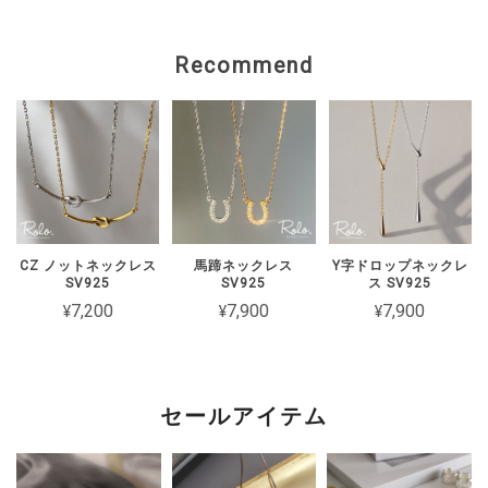
上げます。 状態を確認のうえ、対応を
ご案内いたしますので、 恐れ入ります
Recommend
がショップのお問い合わせよりご連絡い
ただけますと幸いです。
【Roloアクセサリー】ギフトラッピング ivory
ワインレッド（期間限定）
2026/02/15
CZ ノットネックレス
馬蹄ネックレス
Y字ドロップネックレ
SV925
SV925
ス SV925
2週間経たずでチェーンがちぎれてしまった 彼女とお揃いで買ったの
¥7,200
¥7,900
¥7,900
に残念です
このたびは短期間でチェーンが切れてし
まったとのこと、誠に申し訳ございませ
セールアイテム
ん。 大切な方とのペアとしてお選びい
ただいた中、残念なお気持ちにさせてし
まいましたことを心よりお詫び申し上げ