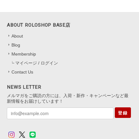
によってオレンジも見えたり。とても可愛かったです。キャッチのな
いタイプは初めてなので最初どう開けばいいのか迷いましたがすぐ慣
れるかと思います。
ABOUT ROLOSHOP BASE店
About
嬉しいレビューをお寄せくださり、あり
がとうございます！ 色の見え方を気に
Blog
入っていただけて、とても嬉しいです
Membership
*.。 キャッチなしタイプは最初少し慣れ
マイページ / ログイン
が必要ですが、 扱いに慣れると軽くて
快適にお使いいただけると思います。
Contact Us
迷いながらも挑戦してくださったこと、
本当にありがたいです。 これからの
NEWS LETTER
日々の装いにも、 ささやかに華やぎを
メルマガをご購読の方には、入荷・新作・キャンペーンなど最
添えられますように。 またいつでも気
新情報をお届けしています！
軽にお立ち寄りくださいね。
登録