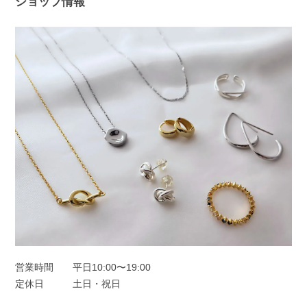
ショップ情報
た！ 問題なく使えると、ピアス選びは
さらに楽しくなると思います😊 ぜひ日
常の中で、たくさんご活用ください。
このたびは本当にありがとうございまし
た。
フープピアス シルバー925
シルバー
2025/11/25
オーロラドロップピアス シルバー925
シルバー
営業時間
平日10:00〜19:00
2025/11/22
定休日
土日・祝日
一目惚れしました、のレビューを見て購入しました。水色の中に角度