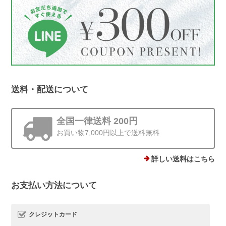
だけるとすごく嬉しいですよね*.。その
シーンをお届けできたことが何より励み
です。 梱包についてもお言葉をいただ
き、ありがとうございます。これからも
丁寧にお届けしてまいります😊
送料・配送について
ストーンminiピアス シルバー925
ゴールド 4mm
全国一律送料 200円
2025/12/19
お買い物7,000円以上で送料無料
他にはあまりない、石ころモチーフ、とても可愛いです。まん丸では
ないので光の加減で見え方が違うのも気に入りました。silver925なの
詳しい送料はこちら
で安心して使えるのもありがたいです。
お支払い方法について
この度は、Rolo.をご利用いただき有難
うございます*.。 ストーンピアス一番の
クレジットカード
魅力を気に入っていただけて、とても嬉
しいです(*^^) 日常でたくさんご愛用い