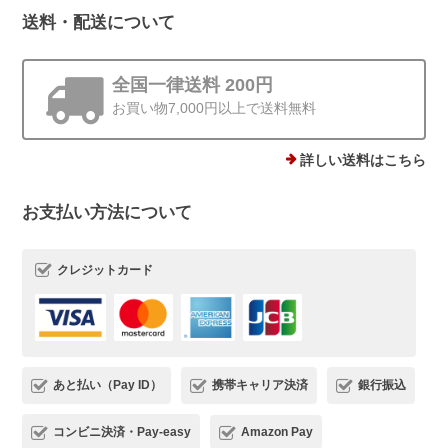
送料・配送について
ストーンminiピアス シルバー925
ゴールド 4mm
全国一律送料 200円
2025/12/19
お買い物7,000円以上で送料無料
他にはあまりない、石ころモチーフ、とても可愛いです。まん丸では
ないので光の加減で見え方が違うのも気に入りました。silver925なの
詳しい送料はこちら
で安心して使えるのもありがたいです。
お支払い方法について
この度は、Rolo.をご利用いただき有難
うございます*.。 ストーンピアス一番の
クレジットカード
魅力を気に入っていただけて、とても嬉
しいです(*^^) 日常でたくさんご愛用い
ただけましたら幸いです。 またご縁が
いただけることを、心よりお待ちしてお
ります。
あと払い（Pay ID）
携帯キャリア決済
銀行振込
コンビニ決済・Pay-easy
Amazon Pay