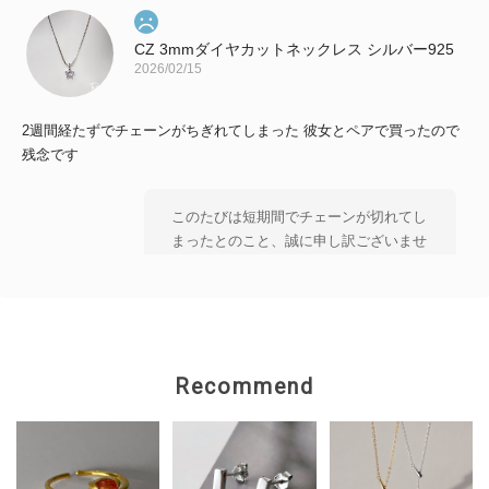
CZ 3mmダイヤカットネックレス シルバー925
2026/02/15
2週間経たずでチェーンがちぎれてしまった 彼女とペアで買ったので
残念です
このたびは短期間でチェーンが切れてし
まったとのこと、誠に申し訳ございませ
ん。 大切な方とのペアとしてお選びい
ただいた中、 残念なお気持ちにさせて
しまいましたことを 心よりお詫び申し
上げます。 状態を確認のうえ、対応を
ご案内いたしますので、 恐れ入ります
Recommend
がショップのお問い合わせよりご連絡い
ただけますと幸いです。