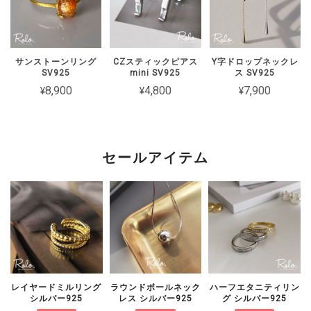
【Roloアクセサリー】ギフトラッピング ivory
ワインレッド（期間限定）
2026/02/15
サンストーンリング
CZスティックピアス
Y字ドロップネックレ
SV925
mini SV925
ス SV925
2週間経たずでチェーンがちぎれてしまった 彼女とお揃いで買ったの
¥8,900
¥4,800
¥7,900
に残念です
このたびは短期間でチェーンが切れてし
まったとのこと、誠に申し訳ございませ
セールアイテム
ん。 大切な方とのペアとしてお選びい
ただいた中、残念なお気持ちにさせてし
まいましたことを心よりお詫び申し上げ
ます。 状態を確認のうえ対応をご案内
いたしますので、恐れ入りますがショッ
プのお問い合わせよりご連絡いただけま
すと幸いです。
レイヤードミルリング
ラウンドボールネック
ハーフエタニティリン
シルバー925
レス シルバー925
グ シルバー925