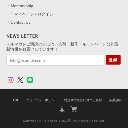
入っていただけて、とても嬉しいです
Membership
*.。 キャッチなしタイプは最初少し慣れ
マイページ / ログイン
が必要ですが、 扱いに慣れると軽くて
快適にお使いいただけると思います。
Contact Us
迷いながらも挑戦してくださったこと、
本当にありがたいです。 これからの
NEWS LETTER
日々の装いにも、 ささやかに華やぎを
メルマガをご購読の方には、入荷・新作・キャンペーンなど最
添えられますように。 またいつでも気
新情報をお届けしています！
軽にお立ち寄りくださいね。
登録
アジャスター5cm シルバー925
シルバー(ロジウムコーティング)
2025/11/13
TOP
プライバシーポリシー
特定商取引法に基づく表記
会員規約
Copyright © Roloshop BASE店. All Rights Reserved.