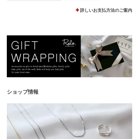
プランプピアス シルバー925
詳しいお支払方法のご案内
シルバー
2025/12/18
１日ピアスをすると痒くなり汁が出てくるので翌日は出来ない状態で
した。このピアスは違和感なくつけられ、痒みも出ませんでした！シ
ルバーでどんなファションにも合うため、たくさん使わせていただき
ます。 ありがとうございました。
このたびは、Rolo.をご利用いただき有
難うございます。 痒みや違和感が出て
しまっていた中、当店ピアスを使ってい
ただけて、とても嬉しく安心いたしまし
ショップ情報
た！ 問題なく使えると、ピアス選びは
さらに楽しくなると思います😊 ぜひ日
常の中で、たくさんご活用ください。
このたびは本当にありがとうございまし
た。