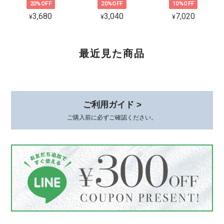
20%OFF
20%OFF
10%OFF
3,680
3,040
7,020
¥
¥
¥
CZ 5連ラインピアス シルバー925
ゴールド
2026/02/06
最近見た商品
可愛くて品があり、とても気に入ってます。 着けていると褒めて貰え
て嬉しいです。 素敵な梱包、いつもありがとうございます😊
このたびは、心温まるレビューをありが
ご利用ガイド >
とうございます。 初めてお選びいただ
いてから時間が経った今も、またこうし
ご購入前に必ずご確認ください。
てお声を届けていただけて、本当に嬉し
いです。 身につけていて、褒めていた
だけるとすごく嬉しいですよね*.。その
シーンをお届けできたことが何より励み
です。 梱包についてもお言葉をいただ
き、ありがとうございます。これからも
丁寧にお届けしてまいります😊