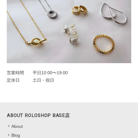
フープピアス シルバー925
シルバー
2025/11/25
オーロラドロップピアス シルバー925
シルバー
営業時間
平日10:00〜19:00
2025/11/22
定休日
土日・祝日
一目惚れしました、のレビューを見て購入しました。水色の中に角度
によってオレンジも見えたり。とても可愛かったです。キャッチのな
いタイプは初めてなので最初どう開けばいいのか迷いましたがすぐ慣
れるかと思います。
ABOUT ROLOSHOP BASE店
About
嬉しいレビューをお寄せくださり、あり
がとうございます！ 色の見え方を気に
Blog