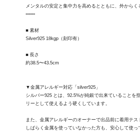
メンタルの安定と集中力を高めるとともに、外からく
▫︎▫︎▫︎▫︎▫︎▫︎
■ 素材
Silver925 18kgp（刻印有）
■ 長さ
約38.5〜43.5cm
▼金属アレルギー対応「silver925」
シルバー925 とは、92.5%が純銀で出来ているこ
リーとして使えるよう硬くしています。
また、金属アレルギーのオーナーで出品前に着用テス
しばらく金属を使っていなかった方も、安心して使っ