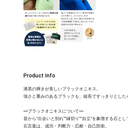
Product Info
漆黒の輝きが美しいブラックオニキス。
強さと重みのあるブラックも、縦長ですっきりとした
▫︎▫︎▫︎ブラックオニキスについて▫︎▫︎▫︎
昔から“出会いと別れ”“縁切り”“自立”を象徴する
石言葉は、成功・判断力・忍耐・自己防衛。