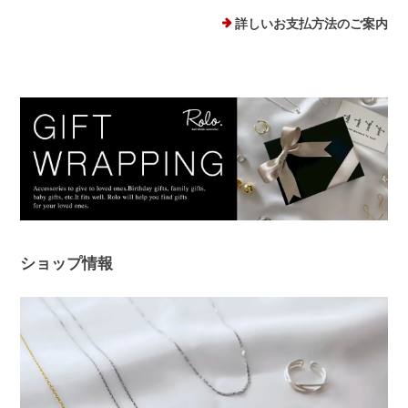
プランプピアス シルバー925
シルバー
詳しいお支払方法のご案内
2025/12/18
１日ピアスをすると痒くなり汁が出てくるので翌日は出来ない状態で
した。このピアスは違和感なくつけられ、痒みも出ませんでした！シ
ルバーでどんなファションにも合うため、たくさん使わせていただき
ます。 ありがとうございました。
このたびは、Rolo.をご利用いただき有
難うございます。 痒みや違和感が出て
しまっていた中、当店ピアスを使ってい
ただけて、とても嬉しく安心いたしまし
た！ 問題なく使えると、ピアス選びは
ショップ情報
さらに楽しくなると思います😊 ぜひ日
常の中で、たくさんご活用ください。
このたびは本当にありがとうございまし
た。