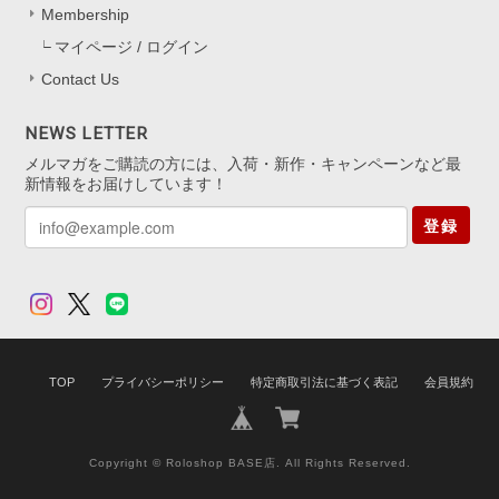
*.。 キャッチなしタイプは最初少し慣れ
Membership
が必要ですが、 扱いに慣れると軽くて
マイページ / ログイン
快適にお使いいただけると思います。
Contact Us
迷いながらも挑戦してくださったこと、
本当にありがたいです。 これからの
日々の装いにも、 ささやかに華やぎを
NEWS LETTER
添えられますように。 またいつでも気
メルマガをご購読の方には、入荷・新作・キャンペーンなど最
軽にお立ち寄りくださいね。
新情報をお届けしています！
登録
アジャスター5cm シルバー925
シルバー(ロジウムコーティング)
2025/11/13
TOP
プライバシーポリシー
特定商取引法に基づく表記
会員規約
Copyright © Roloshop BASE店. All Rights Reserved.
【衣装協力】ニュアンスダブルピアス シルバー925
シルバー