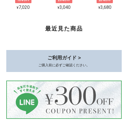
10%OFF
20%OFF
20%OFF
CZ 5連ラインピアス シルバー925
7,020
3,040
3,680
¥
¥
¥
ゴールド
2026/02/06
可愛くて品があり、とても気に入ってます。 着けていると褒めて貰え
最近見た商品
て嬉しいです。 素敵な梱包、いつもありがとうございます😊
このたびは、心温まるレビューをありが
とうございます。 初めてお選びいただ
ご利用ガイド >
いてから時間が経った今も、またこうし
ご購入前に必ずご確認ください。
てお声を届けていただけて、本当に嬉し
いです。 身につけていて、褒めていた
だけるとすごく嬉しいですよね*.。その
シーンをお届けできたことが何より励み
です。 梱包についてもお言葉をいただ
き、ありがとうございます。これからも
丁寧にお届けしてまいります😊