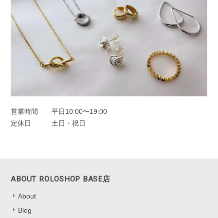
フープピアス シルバー925
シルバー
2025/11/25
オーロラドロップピアス シルバー925
シルバー
2025/11/22
営業時間
平日10:00〜19:00
定休日
土日・祝日
一目惚れしました、のレビューを見て購入しました。水色の中に角度
によってオレンジも見えたり。とても可愛かったです。キャッチのな
いタイプは初めてなので最初どう開けばいいのか迷いましたがすぐ慣
れるかと思います。
ABOUT ROLOSHOP BASE店
嬉しいレビューをお寄せくださり、あり
About
がとうございます！ 色の見え方を気に
Blog
入っていただけて、とても嬉しいです