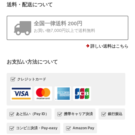
送料・配送について
ストーンminiピアス シルバー925
ゴールド 4mm
2025/12/19
全国一律送料 200円
お買い物7,000円以上で送料無料
他にはあまりない、石ころモチーフ、とても可愛いです。まん丸では
ないので光の加減で見え方が違うのも気に入りました。silver925なの
で安心して使えるのもありがたいです。
詳しい送料はこちら
お支払い方法について
この度は、Rolo.をご利用いただき有難
うございます*.。 ストーンピアス一番の
魅力を気に入っていただけて、とても嬉
クレジットカード
しいです(*^^) 日常でたくさんご愛用い
ただけましたら幸いです。 またご縁が
いただけることを、心よりお待ちしてお
ります。
あと払い（Pay ID）
携帯キャリア決済
銀行振込
コンビニ決済・Pay-easy
Amazon Pay