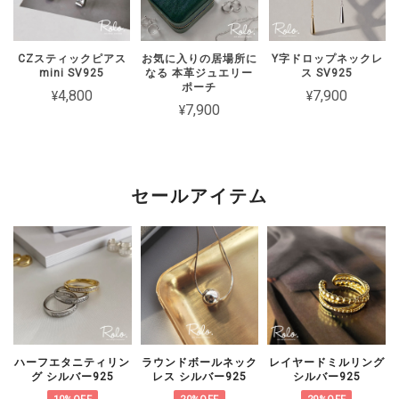
【Roloアクセサリー】ギフトラッピング ivory
ワインレッド（期間限定）
2026/02/15
CZスティックピアス
お気に入りの居場所に
Y字ドロップネックレ
mini SV925
なる 本革ジュエリー
ス SV925
2週間経たずでチェーンがちぎれてしまった 彼女とお揃いで買ったの
ポーチ
¥4,800
¥7,900
に残念です
¥7,900
このたびは短期間でチェーンが切れてし
まったとのこと、誠に申し訳ございませ
ん。 大切な方とのペアとしてお選びい
セールアイテム
ただいた中、残念なお気持ちにさせてし
まいましたことを心よりお詫び申し上げ
ます。 状態を確認のうえ対応をご案内
いたしますので、恐れ入りますがショッ
プのお問い合わせよりご連絡いただけま
すと幸いです。
ハーフエタニティリン
ラウンドボールネック
レイヤードミルリング
グ シルバー925
レス シルバー925
シルバー925