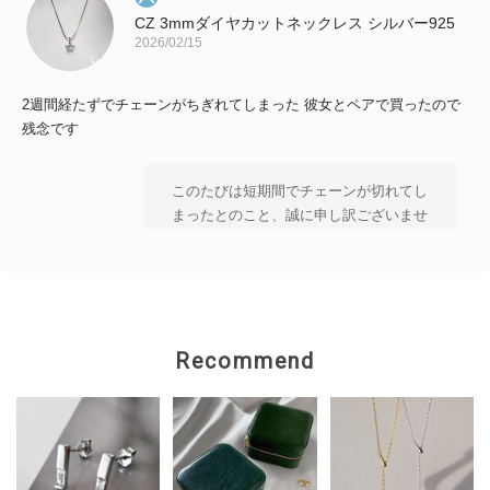
CZ 3mmダイヤカットネックレス シルバー925
2026/02/15
2週間経たずでチェーンがちぎれてしまった 彼女とペアで買ったので
残念です
このたびは短期間でチェーンが切れてし
まったとのこと、誠に申し訳ございませ
ん。 大切な方とのペアとしてお選びい
ただいた中、 残念なお気持ちにさせて
しまいましたことを 心よりお詫び申し
上げます。 状態を確認のうえ、対応を
ご案内いたしますので、 恐れ入ります
Recommend
がショップのお問い合わせよりご連絡い
ただけますと幸いです。