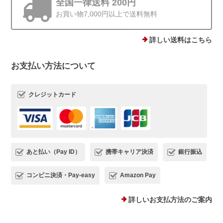
だけるとすごく嬉しいですよね*.。その
全国一律送料 200円
シーンをお届けできたことが何より励み
お買い物7,000円以上で送料無料
です。 梱包についてもお言葉をいただ
き、ありがとうございます。これからも
詳しい送料はこちら
丁寧にお届けしてまいります😊
お支払い方法について
クレジットカード
ストーンminiピアス シルバー925
ゴールド 4mm
2025/12/19
他にはあまりない、石ころモチーフ、とても可愛いです。まん丸では
ないので光の加減で見え方が違うのも気に入りました。silver925なの
あと払い（Pay ID）
携帯キャリア決済
銀行振込
で安心して使えるのもありがたいです。
コンビニ決済・Pay-easy
Amazon Pay
この度は、Rolo.をご利用いただき有難
うございます*.。 ストーンピアス一番の
詳しいお支払方法のご案内
魅力を気に入っていただけて、とても嬉
しいです(*^^) 日常でたくさんご愛用い