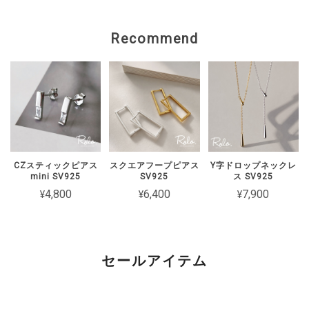
上げます。 状態を確認のうえ、対応を
ご案内いたしますので、 恐れ入ります
Recommend
がショップのお問い合わせよりご連絡い
ただけますと幸いです。
【Roloアクセサリー】ギフトラッピング ivory
ワインレッド（期間限定）
2026/02/15
CZスティックピアス
スクエアフープピアス
Y字ドロップネックレ
mini SV925
SV925
ス SV925
2週間経たずでチェーンがちぎれてしまった 彼女とお揃いで買ったの
¥4,800
¥6,400
¥7,900
に残念です
このたびは短期間でチェーンが切れてし
まったとのこと、誠に申し訳ございませ
セールアイテム
ん。 大切な方とのペアとしてお選びい
ただいた中、残念なお気持ちにさせてし
まいましたことを心よりお詫び申し上げ