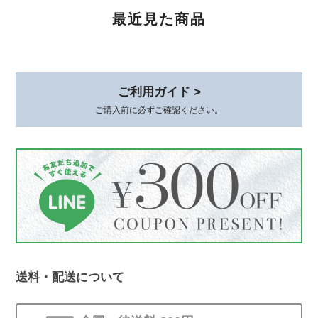
ます。 状態を確認のうえ対応をご案内
最近見た商品
いたしますので、恐れ入りますがショッ
プのお問い合わせよりご連絡いただけま
すと幸いです。
ご利用ガイド >
ご購入前に必ずご確認ください。
CZ 5連ラインピアス シルバー925
ゴールド
2026/02/06
可愛くて品があり、とても気に入ってます。 着けていると褒めて貰え
て嬉しいです。 素敵な梱包、いつもありがとうございます😊
このたびは、心温まるレビューをありが
とうございます。 初めてお選びいただ
いてから時間が経った今も、またこうし
送料・配送について
てお声を届けていただけて、本当に嬉し
いです。 身につけていて、褒めていた