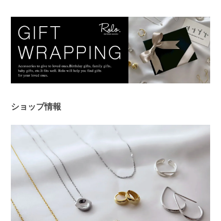
ただけましたら幸いです。 またご縁が
いただけることを、心よりお待ちしてお
ります。
プランプピアス シルバー925
シルバー
2025/12/18
ショップ情報
１日ピアスをすると痒くなり汁が出てくるので翌日は出来ない状態で
した。このピアスは違和感なくつけられ、痒みも出ませんでした！シ
ルバーでどんなファションにも合うため、たくさん使わせていただき
ます。 ありがとうございました。
このたびは、Rolo.をご利用いただき有
難うございます。 痒みや違和感が出て
しまっていた中、当店ピアスを使ってい
ただけて、とても嬉しく安心いたしまし