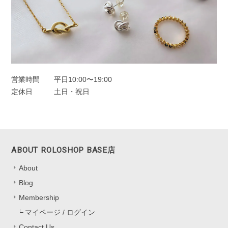
た！ 問題なく使えると、ピアス選びは
さらに楽しくなると思います😊 ぜひ日
常の中で、たくさんご活用ください。
このたびは本当にありがとうございまし
た。
営業時間
平日10:00〜19:00
定休日
土日・祝日
フープピアス シルバー925
シルバー
2025/11/25
ABOUT ROLOSHOP BASE店
About
Blog
オーロラドロップピアス シルバー925
シルバー
Membership
2025/11/22
マイページ / ログイン
一目惚れしました、のレビューを見て購入しました。水色の中に角度
Contact Us