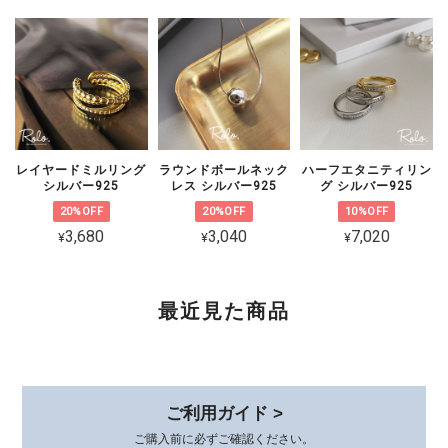
まいましたことを心よりお詫び申し上げ
ます。 状態を確認のうえ対応をご案内
いたしますので、恐れ入りますがショッ
プのお問い合わせよりご連絡いただけま
すと幸いです。
レイヤードミルリング
ラウンドボールネック
ハーフエタニティリン
シルバー925
レス シルバー925
グ シルバー925
20%OFF
20%OFF
10%OFF
CZ 5連ラインピアス シルバー925
3,680
3,040
7,020
¥
¥
¥
ゴールド
2026/02/06
可愛くて品があり、とても気に入ってます。 着けていると褒めて貰え
最近見た商品
て嬉しいです。 素敵な梱包、いつもありがとうございます😊
このたびは、心温まるレビューをありが
とうございます。 初めてお選びいただ
ご利用ガイド >
いてから時間が経った今も、またこうし
ご購入前に必ずご確認ください。
てお声を届けていただけて、本当に嬉し