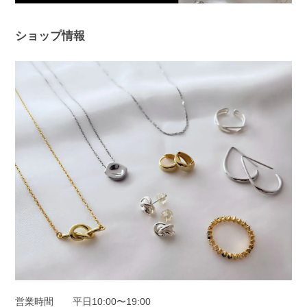
しまっていた中、当店ピアスを使ってい
ただけて、とても嬉しく安心いたしまし
た！ 問題なく使えると、ピアス選びは
ショップ情報
さらに楽しくなると思います😊 ぜひ日
常の中で、たくさんご活用ください。
このたびは本当にありがとうございまし
た。
フープピアス シルバー925
シルバー
2025/11/25
オーロラドロップピアス シルバー925
シルバー
2025/11/22
営業時間
平日10:00〜19:00