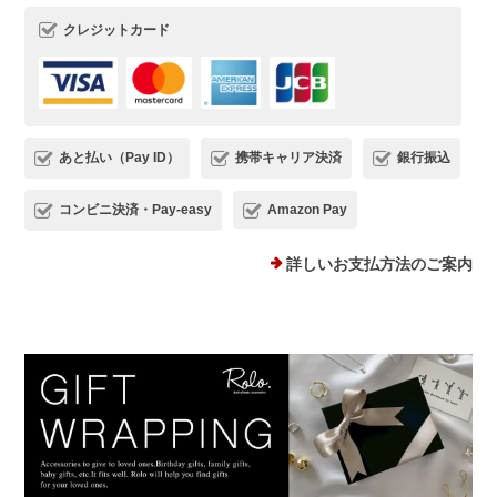
魅力を気に入っていただけて、とても嬉
クレジットカード
しいです(*^^) 日常でたくさんご愛用い
ただけましたら幸いです。 またご縁が
いただけることを、心よりお待ちしてお
ります。
あと払い（Pay ID）
携帯キャリア決済
銀行振込
コンビニ決済・Pay-easy
Amazon Pay
プランプピアス シルバー925
シルバー
詳しいお支払方法のご案内
2025/12/18
１日ピアスをすると痒くなり汁が出てくるので翌日は出来ない状態で
した。このピアスは違和感なくつけられ、痒みも出ませんでした！シ
ルバーでどんなファションにも合うため、たくさん使わせていただき
ます。 ありがとうございました。
このたびは、Rolo.をご利用いただき有
難うございます。 痒みや違和感が出て