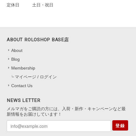
定休日
土日・祝日
一目惚れしました、のレビューを見て購入しました。水色の中に角度
によってオレンジも見えたり。とても可愛かったです。キャッチのな
いタイプは初めてなので最初どう開けばいいのか迷いましたがすぐ慣
れるかと思います。
ABOUT ROLOSHOP BASE店
嬉しいレビューをお寄せくださり、あり
About
がとうございます！ 色の見え方を気に
Blog
入っていただけて、とても嬉しいです
*.。 キャッチなしタイプは最初少し慣れ
Membership
が必要ですが、 扱いに慣れると軽くて
マイページ / ログイン
快適にお使いいただけると思います。
Contact Us
迷いながらも挑戦してくださったこと、
本当にありがたいです。 これからの
日々の装いにも、 ささやかに華やぎを
NEWS LETTER
添えられますように。 またいつでも気
メルマガをご購読の方には、入荷・新作・キャンペーンなど最
軽にお立ち寄りくださいね。
新情報をお届けしています！
登録