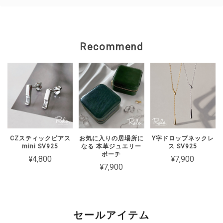
ただいた中、 残念なお気持ちにさせて
しまいましたことを 心よりお詫び申し
上げます。 状態を確認のうえ、対応を
ご案内いたしますので、 恐れ入ります
Recommend
がショップのお問い合わせよりご連絡い
ただけますと幸いです。
【Roloアクセサリー】ギフトラッピング ivory
ワインレッド（期間限定）
2026/02/15
CZスティックピアス
お気に入りの居場所に
Y字ドロップネックレ
mini SV925
なる 本革ジュエリー
ス SV925
2週間経たずでチェーンがちぎれてしまった 彼女とお揃いで買ったの
ポーチ
¥4,800
¥7,900
に残念です
¥7,900
このたびは短期間でチェーンが切れてし
まったとのこと、誠に申し訳ございませ
ん。 大切な方とのペアとしてお選びい
セールアイテム
ただいた中、残念なお気持ちにさせてし