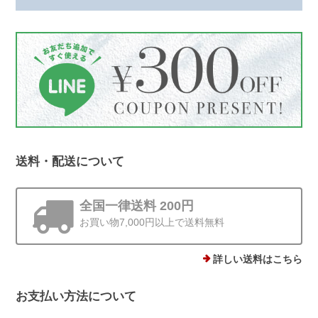
いです。 身につけていて、褒めていた
だけるとすごく嬉しいですよね*.。その
シーンをお届けできたことが何より励み
です。 梱包についてもお言葉をいただ
き、ありがとうございます。これからも
丁寧にお届けしてまいります😊
送料・配送について
ストーンminiピアス シルバー925
ゴールド 4mm
2025/12/19
全国一律送料 200円
お買い物7,000円以上で送料無料
他にはあまりない、石ころモチーフ、とても可愛いです。まん丸では
ないので光の加減で見え方が違うのも気に入りました。silver925なの
で安心して使えるのもありがたいです。
詳しい送料はこちら
お支払い方法について
この度は、Rolo.をご利用いただき有難
うございます*.。 ストーンピアス一番の