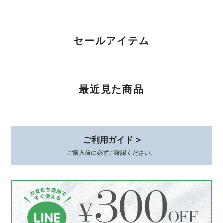
このたびは短期間でチェーンが切れてし
まったとのこと、誠に申し訳ございませ
セールアイテム
ん。 大切な方とのペアとしてお選びい
ただいた中、残念なお気持ちにさせてし
まいましたことを心よりお詫び申し上げ
ます。 状態を確認のうえ対応をご案内
最近見た商品
いたしますので、恐れ入りますがショッ
プのお問い合わせよりご連絡いただけま
すと幸いです。
ご利用ガイド >
ご購入前に必ずご確認ください。
CZ 5連ラインピアス シルバー925
ゴールド
2026/02/06
可愛くて品があり、とても気に入ってます。 着けていると褒めて貰え
て嬉しいです。 素敵な梱包、いつもありがとうございます😊