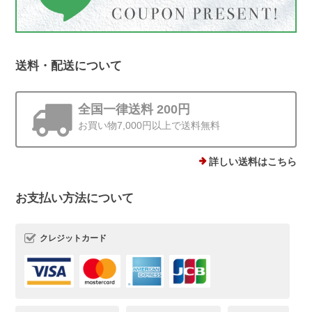
このたびは、心温まるレビューをありが
とうございます。 初めてお選びいただ
いてから時間が経った今も、またこうし
送料・配送について
てお声を届けていただけて、本当に嬉し
いです。 身につけていて、褒めていた
だけるとすごく嬉しいですよね*.。その
全国一律送料 200円
シーンをお届けできたことが何より励み
お買い物7,000円以上で送料無料
です。 梱包についてもお言葉をいただ
き、ありがとうございます。これからも
詳しい送料はこちら
丁寧にお届けしてまいります😊
お支払い方法について
クレジットカード
ストーンminiピアス シルバー925
ゴールド 4mm
2025/12/19
他にはあまりない、石ころモチーフ、とても可愛いです。まん丸では