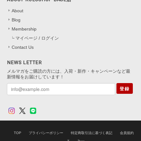
About
Blog
オーロラドロップピアス シルバー925
シルバー
Membership
2025/11/22
マイページ / ログイン
一目惚れしました、のレビューを見て購入しました。水色の中に角度
Contact Us
によってオレンジも見えたり。とても可愛かったです。キャッチのな
いタイプは初めてなので最初どう開けばいいのか迷いましたがすぐ慣
NEWS LETTER
れるかと思います。
メルマガをご購読の方には、入荷・新作・キャンペーンなど最
新情報をお届けしています！
嬉しいレビューをお寄せくださり、あり
登録
がとうございます！ 色の見え方を気に
入っていただけて、とても嬉しいです
*.。 キャッチなしタイプは最初少し慣れ
が必要ですが、 扱いに慣れると軽くて
快適にお使いいただけると思います。
迷いながらも挑戦してくださったこと、
本当にありがたいです。 これからの
TOP
プライバシーポリシー
特定商取引法に基づく表記
会員規約
日々の装いにも、 ささやかに華やぎを