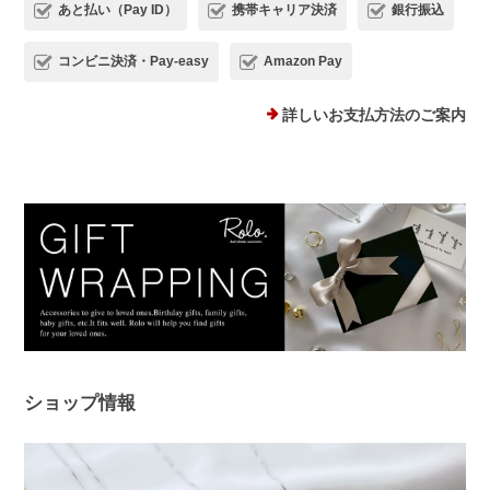
ないので光の加減で見え方が違うのも気に入りました。silver925なの
あと払い（Pay ID）
携帯キャリア決済
銀行振込
で安心して使えるのもありがたいです。
コンビニ決済・Pay-easy
Amazon Pay
この度は、Rolo.をご利用いただき有難
うございます*.。 ストーンピアス一番の
詳しいお支払方法のご案内
魅力を気に入っていただけて、とても嬉
しいです(*^^) 日常でたくさんご愛用い
ただけましたら幸いです。 またご縁が
いただけることを、心よりお待ちしてお
ります。
プランプピアス シルバー925
シルバー
2025/12/18
ショップ情報
１日ピアスをすると痒くなり汁が出てくるので翌日は出来ない状態で
した。このピアスは違和感なくつけられ、痒みも出ませんでした！シ
ルバーでどんなファションにも合うため、たくさん使わせていただき