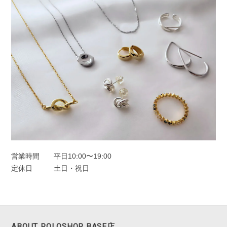
ます。 ありがとうございました。
このたびは、Rolo.をご利用いただき有
難うございます。 痒みや違和感が出て
しまっていた中、当店ピアスを使ってい
ただけて、とても嬉しく安心いたしまし
た！ 問題なく使えると、ピアス選びは
さらに楽しくなると思います😊 ぜひ日
常の中で、たくさんご活用ください。
このたびは本当にありがとうございまし
た。
営業時間
平日10:00〜19:00
定休日
土日・祝日
フープピアス シルバー925
シルバー
2025/11/25
ABOUT ROLOSHOP BASE店