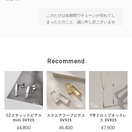
このたびは短期間でチェーンが切れてし
まったとのこと、誠に申し訳ございませ
ん。 大切な方とのペアとしてお選びい
ただいた中、 残念なお気持ちにさせて
しまいましたことを 心よりお詫び申し
上げます。 状態を確認のうえ、対応を
ご案内いたしますので、 恐れ入ります
Recommend
がショップのお問い合わせよりご連絡い
ただけますと幸いです。
【Roloアクセサリー】ギフトラッピング ivory
ワインレッド（期間限定）
2026/02/15
CZスティックピアス
スクエアフープピアス
Y字ドロップネックレ
mini SV925
SV925
ス SV925
2週間経たずでチェーンがちぎれてしまった 彼女とお揃いで買ったの
¥4,800
¥6,400
¥7,900
に残念です