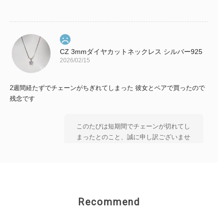
CZ 3mmダイヤカットネックレス シルバー925
2026/02/15
2週間経たずでチェーンがちぎれてしまった 彼女とペアで買ったので
残念です
このたびは短期間でチェーンが切れてし
まったとのこと、誠に申し訳ございませ
ん。 大切な方とのペアとしてお選びい
ただいた中、 残念なお気持ちにさせて
しまいましたことを 心よりお詫び申し
上げます。 状態を確認のうえ、対応を
ご案内いたしますので、 恐れ入ります
Recommend
がショップのお問い合わせよりご連絡い
ただけますと幸いです。