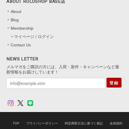
ABOUT ROLOSHOP BASE店
嬉しいレビューをお寄せくださり、あり
About
がとうございます！ 色の見え方を気に
Blog
入っていただけて、とても嬉しいです
*.。 キャッチなしタイプは最初少し慣れ
Membership
が必要ですが、 扱いに慣れると軽くて
マイページ / ログイン
快適にお使いいただけると思います。
Contact Us
迷いながらも挑戦してくださったこと、
本当にありがたいです。 これからの
日々の装いにも、 ささやかに華やぎを
NEWS LETTER
添えられますように。 またいつでも気
メルマガをご購読の方には、入荷・新作・キャンペーンなど最
軽にお立ち寄りくださいね。
新情報をお届けしています！
登録
アジャスター5cm シルバー925
シルバー(ロジウムコーティング)
2025/11/13
TOP
プライバシーポリシー
特定商取引法に基づく表記
会員規約