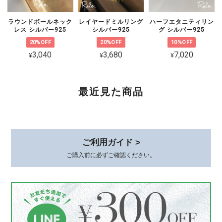
ラウンドボールネック
レイヤードミルリング
ハーフエタニティリン
レス シルバー925
シルバー925
グ シルバー925
20%OFF
20%OFF
10%OFF
CZ 5連ラインピアス シルバー925
3,040
3,680
7,020
¥
¥
¥
ゴールド
2026/02/06
可愛くて品があり、とても気に入ってます。 着けていると褒めて貰え
最近見た商品
て嬉しいです。 素敵な梱包、いつもありがとうございます😊
このたびは、心温まるレビューをありが
とうございます。 初めてお選びいただ
ご利用ガイド >
いてから時間が経った今も、またこうし
ご購入前に必ずご確認ください。
てお声を届けていただけて、本当に嬉し
いです。 身につけていて、褒めていた
だけるとすごく嬉しいですよね*.。その
シーンをお届けできたことが何より励み
です。 梱包についてもお言葉をいただ
き、ありがとうございます。これからも
丁寧にお届けしてまいります😊