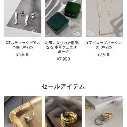
【Roloアクセサリー】ギフトラッピング ivory
ワインレッド（期間限定）
2026/02/15
CZスティックピアス
お気に入りの居場所に
Y字ドロップネックレ
mini SV925
なる 本革ジュエリー
ス SV925
2週間経たずでチェーンがちぎれてしまった 彼女とお揃いで買ったの
ポーチ
¥4,800
¥7,900
に残念です
¥7,900
このたびは短期間でチェーンが切れてし
まったとのこと、誠に申し訳ございませ
ん。 大切な方とのペアとしてお選びい
セールアイテム
ただいた中、残念なお気持ちにさせてし
まいましたことを心よりお詫び申し上げ
ます。 状態を確認のうえ対応をご案内
いたしますので、恐れ入りますがショッ
プのお問い合わせよりご連絡いただけま
すと幸いです。