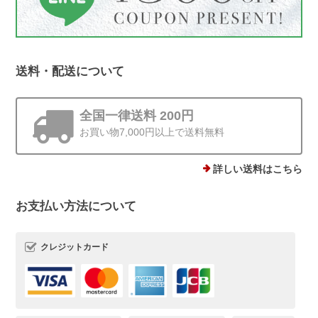
送料・配送について
ストーンminiピアス シルバー925
ゴールド 4mm
2025/12/19
全国一律送料 200円
お買い物7,000円以上で送料無料
他にはあまりない、石ころモチーフ、とても可愛いです。まん丸では
ないので光の加減で見え方が違うのも気に入りました。silver925なの
で安心して使えるのもありがたいです。
詳しい送料はこちら
お支払い方法について
この度は、Rolo.をご利用いただき有難
うございます*.。 ストーンピアス一番の
魅力を気に入っていただけて、とても嬉
クレジットカード
しいです(*^^) 日常でたくさんご愛用い
ただけましたら幸いです。 またご縁が
いただけることを、心よりお待ちしてお
ります。