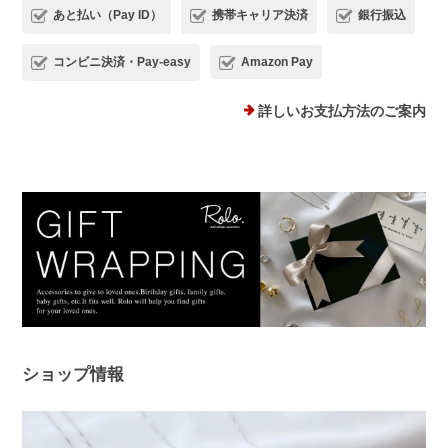
あと払い（Pay ID）
携帯キャリア決済
銀行振込
コンビニ決済・Pay-easy
Amazon Pay
プランプピアス シルバー925
シルバー
詳しいお支払方法のご案内
2025/12/18
１日ピアスをすると痒くなり汁が出てくるので翌日は出来ない状態で
した。このピアスは違和感なくつけられ、痒みも出ませんでした！シ
ルバーでどんなファションにも合うため、たくさん使わせていただき
ます。 ありがとうございました。
このたびは、Rolo.をご利用いただき有
難うございます。 痒みや違和感が出て
しまっていた中、当店ピアスを使ってい
ただけて、とても嬉しく安心いたしまし
た！ 問題なく使えると、ピアス選びは
ショップ情報
さらに楽しくなると思います😊 ぜひ日
常の中で、たくさんご活用ください。
このたびは本当にありがとうございまし