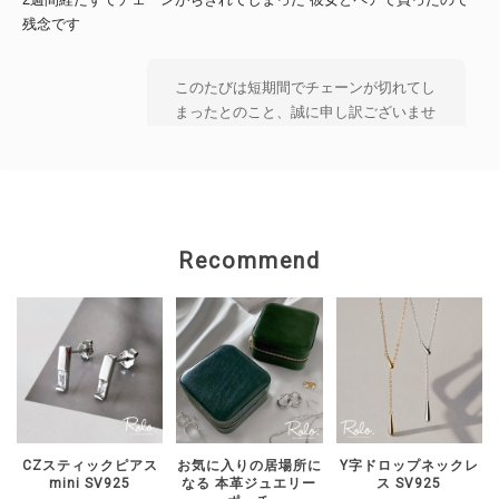
残念です
このたびは短期間でチェーンが切れてし
まったとのこと、誠に申し訳ございませ
ん。 大切な方とのペアとしてお選びい
ただいた中、 残念なお気持ちにさせて
しまいましたことを 心よりお詫び申し
上げます。 状態を確認のうえ、対応を
ご案内いたしますので、 恐れ入ります
Recommend
がショップのお問い合わせよりご連絡い
ただけますと幸いです。
【Roloアクセサリー】ギフトラッピング ivory
ワインレッド（期間限定）
2026/02/15
CZスティックピアス
お気に入りの居場所に
Y字ドロップネックレ
mini SV925
なる 本革ジュエリー
ス SV925
2週間経たずでチェーンがちぎれてしまった 彼女とお揃いで買ったの