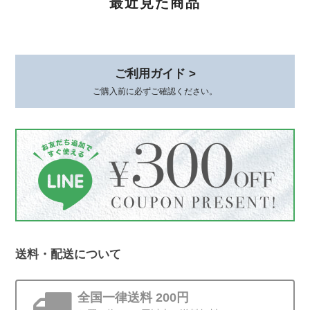
最近見た商品
て嬉しいです。 素敵な梱包、いつもありがとうございます😊
このたびは、心温まるレビューをありが
とうございます。 初めてお選びいただ
ご利用ガイド >
いてから時間が経った今も、またこうし
ご購入前に必ずご確認ください。
てお声を届けていただけて、本当に嬉し
いです。 身につけていて、褒めていた
だけるとすごく嬉しいですよね*.。その
シーンをお届けできたことが何より励み
です。 梱包についてもお言葉をいただ
き、ありがとうございます。これからも
丁寧にお届けしてまいります😊
送料・配送について
ストーンminiピアス シルバー925
ゴールド 4mm
2025/12/19
全国一律送料 200円