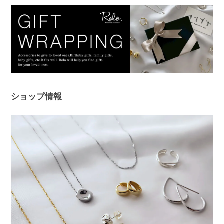
した。このピアスは違和感なくつけられ、痒みも出ませんでした！シ
ルバーでどんなファションにも合うため、たくさん使わせていただき
ます。 ありがとうございました。
このたびは、Rolo.をご利用いただき有
難うございます。 痒みや違和感が出て
しまっていた中、当店ピアスを使ってい
ただけて、とても嬉しく安心いたしまし
た！ 問題なく使えると、ピアス選びは
ショップ情報
さらに楽しくなると思います😊 ぜひ日
常の中で、たくさんご活用ください。
このたびは本当にありがとうございまし
た。
フープピアス シルバー925
シルバー
2025/11/25