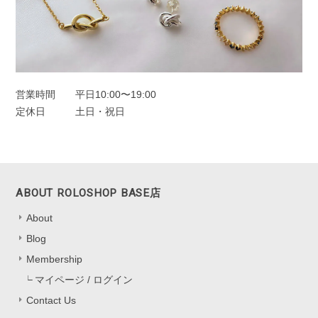
オーロラドロップピアス シルバー925
シルバー
2025/11/22
営業時間
平日10:00〜19:00
定休日
土日・祝日
一目惚れしました、のレビューを見て購入しました。水色の中に角度
によってオレンジも見えたり。とても可愛かったです。キャッチのな
いタイプは初めてなので最初どう開けばいいのか迷いましたがすぐ慣
れるかと思います。
ABOUT ROLOSHOP BASE店
嬉しいレビューをお寄せくださり、あり
About
がとうございます！ 色の見え方を気に
Blog
入っていただけて、とても嬉しいです
*.。 キャッチなしタイプは最初少し慣れ
Membership
が必要ですが、 扱いに慣れると軽くて
マイページ / ログイン
快適にお使いいただけると思います。
Contact Us
迷いながらも挑戦してくださったこと、
本当にありがたいです。 これからの