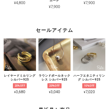
ポーチ
¥4,800
¥7,900
に残念です
¥7,900
このたびは短期間でチェーンが切れてし
まったとのこと、誠に申し訳ございませ
ん。 大切な方とのペアとしてお選びい
セールアイテム
ただいた中、残念なお気持ちにさせてし
まいましたことを心よりお詫び申し上げ
ます。 状態を確認のうえ対応をご案内
いたしますので、恐れ入りますがショッ
プのお問い合わせよりご連絡いただけま
すと幸いです。
レイヤードミルリング
ラウンドボールネック
ハーフエタニティリン
シルバー925
レス シルバー925
グ シルバー925
20%OFF
20%OFF
10%OFF
CZ 5連ラインピアス シルバー925
3,680
3,040
7,020
¥
¥
¥
ゴールド
2026/02/06
可愛くて品があり、とても気に入ってます。 着けていると褒めて貰え