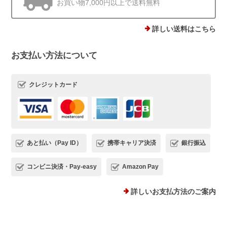
お買い物7,000円以上で送料無料
他にはあまりない、石ころモチーフ、とても可愛いです。まん丸では
ないので光の加減で見え方が違うのも気に入りました。silver925なの
で安心して使えるのもありがたいです。
詳しい送料はこちら
お支払い方法について
この度は、Rolo.をご利用いただき有難
うございます*.。 ストーンピアス一番の
魅力を気に入っていただけて、とても嬉
クレジットカード
しいです(*^^) 日常でたくさんご愛用い
ただけましたら幸いです。 またご縁が
いただけることを、心よりお待ちしてお
ります。
あと払い（Pay ID）
携帯キャリア決済
銀行振込
コンビニ決済・Pay-easy
Amazon Pay
プランプピアス シルバー925
シルバー
詳しいお支払方法のご案内
2025/12/18
１日ピアスをすると痒くなり汁が出てくるので翌日は出来ない状態で