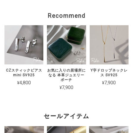
上げます。 状態を確認のうえ、対応を
ご案内いたしますので、 恐れ入ります
Recommend
がショップのお問い合わせよりご連絡い
ただけますと幸いです。
【Roloアクセサリー】ギフトラッピング ivory
ワインレッド（期間限定）
2026/02/15
CZスティックピアス
お気に入りの居場所に
Y字ドロップネックレ
mini SV925
なる 本革ジュエリー
ス SV925
2週間経たずでチェーンがちぎれてしまった 彼女とお揃いで買ったの
ポーチ
¥4,800
¥7,900
に残念です
¥7,900
このたびは短期間でチェーンが切れてし
まったとのこと、誠に申し訳ございませ
ん。 大切な方とのペアとしてお選びい
セールアイテム
ただいた中、残念なお気持ちにさせてし
まいましたことを心よりお詫び申し上げ