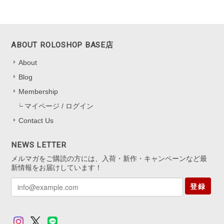
によってオレンジも見えたり。とても可愛かったです。キャッチのな
いタイプは初めてなので最初どう開けばいいのか迷いましたがすぐ慣
れるかと思います。
ABOUT ROLOSHOP BASE店
嬉しいレビューをお寄せくださり、あり
About
がとうございます！ 色の見え方を気に
Blog
入っていただけて、とても嬉しいです
*.。 キャッチなしタイプは最初少し慣れ
Membership
が必要ですが、 扱いに慣れると軽くて
マイページ / ログイン
快適にお使いいただけると思います。
Contact Us
迷いながらも挑戦してくださったこと、
本当にありがたいです。 これからの
日々の装いにも、 ささやかに華やぎを
NEWS LETTER
添えられますように。 またいつでも気
メルマガをご購読の方には、入荷・新作・キャンペーンなど最
軽にお立ち寄りくださいね。
新情報をお届けしています！
登録
アジャスター5cm シルバー925