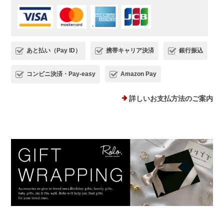
ただけましたら幸いです。 またご縁が
いただけることを、心よりお待ちしてお
ります。
あと払い（Pay ID）
携帯キャリア決済
銀行振込
コンビニ決済・Pay-easy
Amazon Pay
プランプピアス シルバー925
シルバー
詳しいお支払方法のご案内
2025/12/18
１日ピアスをすると痒くなり汁が出てくるので翌日は出来ない状態で
した。このピアスは違和感なくつけられ、痒みも出ませんでした！シ
ルバーでどんなファションにも合うため、たくさん使わせていただき
ます。 ありがとうございました。
このたびは、Rolo.をご利用いただき有
難うございます。 痒みや違和感が出て
しまっていた中、当店ピアスを使ってい
ただけて、とても嬉しく安心いたしまし