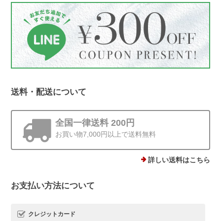
シーンをお届けできたことが何より励み
です。 梱包についてもお言葉をいただ
き、ありがとうございます。これからも
丁寧にお届けしてまいります😊
送料・配送について
ストーンminiピアス シルバー925
ゴールド 4mm
2025/12/19
全国一律送料 200円
お買い物7,000円以上で送料無料
他にはあまりない、石ころモチーフ、とても可愛いです。まん丸では
ないので光の加減で見え方が違うのも気に入りました。silver925なの
で安心して使えるのもありがたいです。
詳しい送料はこちら
お支払い方法について
この度は、Rolo.をご利用いただき有難
うございます*.。 ストーンピアス一番の
魅力を気に入っていただけて、とても嬉
クレジットカード
しいです(*^^) 日常でたくさんご愛用い