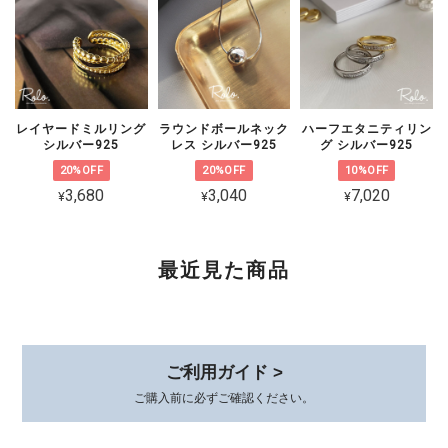
ます。 状態を確認のうえ対応をご案内
いたしますので、恐れ入りますがショッ
プのお問い合わせよりご連絡いただけま
すと幸いです。
レイヤードミルリング
ラウンドボールネック
ハーフエタニティリン
シルバー925
レス シルバー925
グ シルバー925
20%OFF
20%OFF
10%OFF
CZ 5連ラインピアス シルバー925
3,680
3,040
7,020
¥
¥
¥
ゴールド
2026/02/06
可愛くて品があり、とても気に入ってます。 着けていると褒めて貰え
最近見た商品
て嬉しいです。 素敵な梱包、いつもありがとうございます😊
このたびは、心温まるレビューをありが
とうございます。 初めてお選びいただ
ご利用ガイド >
いてから時間が経った今も、またこうし
ご購入前に必ずご確認ください。
てお声を届けていただけて、本当に嬉し
いです。 身につけていて、褒めていた
だけるとすごく嬉しいですよね*.。その