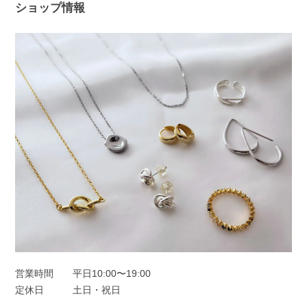
た！ 問題なく使えると、ピアス選びは
ショップ情報
さらに楽しくなると思います😊 ぜひ日
常の中で、たくさんご活用ください。
このたびは本当にありがとうございまし
た。
フープピアス シルバー925
シルバー
2025/11/25
オーロラドロップピアス シルバー925
シルバー
2025/11/22
営業時間
平日10:00〜19:00
定休日
土日・祝日
一目惚れしました、のレビューを見て購入しました。水色の中に角度