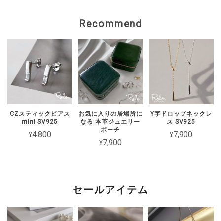
上げます。 状態を確認のうえ、対応を
ご案内いたしますので、 恐れ入ります
Recommend
がショップのお問い合わせよりご連絡い
ただけますと幸いです。
【Roloアクセサリー】ギフトラッピング ivory
ワインレッド（期間限定）
2026/02/15
CZスティックピアス
お気に入りの居場所に
Y字ドロップネックレ
mini SV925
なる 本革ジュエリー
ス SV925
2週間経たずでチェーンがちぎれてしまった 彼女とお揃いで買ったの
ポーチ
¥4,800
¥7,900
に残念です
¥7,900
このたびは短期間でチェーンが切れてし
まったとのこと、誠に申し訳ございませ
ん。 大切な方とのペアとしてお選びい
セールアイテム
ただいた中、残念なお気持ちにさせてし
まいましたことを心よりお詫び申し上げ
ます。 状態を確認のうえ対応をご案内