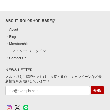
によってオレンジも見えたり。とても可愛かったです。キャッチのな
いタイプは初めてなので最初どう開けばいいのか迷いましたがすぐ慣
れるかと思います。
ABOUT ROLOSHOP BASE店
嬉しいレビューをお寄せくださり、あり
About
がとうございます！ 色の見え方を気に
Blog
入っていただけて、とても嬉しいです
*.。 キャッチなしタイプは最初少し慣れ
Membership
が必要ですが、 扱いに慣れると軽くて
マイページ / ログイン
快適にお使いいただけると思います。
Contact Us
迷いながらも挑戦してくださったこと、
本当にありがたいです。 これからの
日々の装いにも、 ささやかに華やぎを
NEWS LETTER
添えられますように。 またいつでも気
メルマガをご購読の方には、入荷・新作・キャンペーンなど最
軽にお立ち寄りくださいね。
新情報をお届けしています！
登録
アジャスター5cm シルバー925