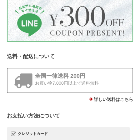
シーンをお届けできたことが何より励み
です。 梱包についてもお言葉をいただ
き、ありがとうございます。これからも
丁寧にお届けしてまいります😊
送料・配送について
ストーンminiピアス シルバー925
ゴールド 4mm
2025/12/19
全国一律送料 200円
お買い物7,000円以上で送料無料
他にはあまりない、石ころモチーフ、とても可愛いです。まん丸では
ないので光の加減で見え方が違うのも気に入りました。silver925なの
で安心して使えるのもありがたいです。
詳しい送料はこちら
お支払い方法について
この度は、Rolo.をご利用いただき有難
うございます*.。 ストーンピアス一番の
魅力を気に入っていただけて、とても嬉
クレジットカード
しいです(*^^) 日常でたくさんご愛用い