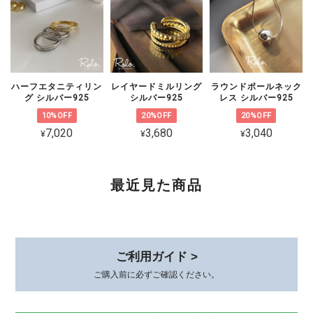
いたしますので、恐れ入りますがショッ
プのお問い合わせよりご連絡いただけま
すと幸いです。
ハーフエタニティリン
レイヤードミルリング
ラウンドボールネック
グ シルバー925
シルバー925
レス シルバー925
10%OFF
20%OFF
20%OFF
CZ 5連ラインピアス シルバー925
7,020
3,680
3,040
¥
¥
¥
ゴールド
2026/02/06
可愛くて品があり、とても気に入ってます。 着けていると褒めて貰え
最近見た商品
て嬉しいです。 素敵な梱包、いつもありがとうございます😊
このたびは、心温まるレビューをありが
とうございます。 初めてお選びいただ
ご利用ガイド >
いてから時間が経った今も、またこうし
ご購入前に必ずご確認ください。
てお声を届けていただけて、本当に嬉し
いです。 身につけていて、褒めていた
だけるとすごく嬉しいですよね*.。その