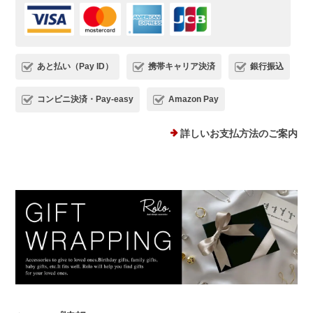
ただけましたら幸いです。 またご縁が
いただけることを、心よりお待ちしてお
ります。
あと払い（Pay ID）
携帯キャリア決済
銀行振込
コンビニ決済・Pay-easy
Amazon Pay
プランプピアス シルバー925
シルバー
詳しいお支払方法のご案内
2025/12/18
１日ピアスをすると痒くなり汁が出てくるので翌日は出来ない状態で
した。このピアスは違和感なくつけられ、痒みも出ませんでした！シ
ルバーでどんなファションにも合うため、たくさん使わせていただき
ます。 ありがとうございました。
このたびは、Rolo.をご利用いただき有
難うございます。 痒みや違和感が出て
しまっていた中、当店ピアスを使ってい
ただけて、とても嬉しく安心いたしまし