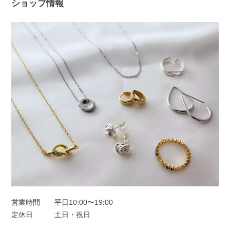
た！ 問題なく使えると、ピアス選びは
ショップ情報
さらに楽しくなると思います😊 ぜひ日
常の中で、たくさんご活用ください。
このたびは本当にありがとうございまし
た。
フープピアス シルバー925
シルバー
2025/11/25
オーロラドロップピアス シルバー925
シルバー
2025/11/22
営業時間
平日10:00〜19:00
定休日
土日・祝日
一目惚れしました、のレビューを見て購入しました。水色の中に角度