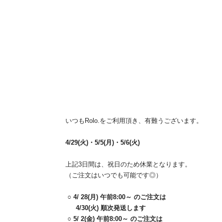
いつも
Rolo.
をご利用頂き、有難うございます。
4
/
29(
火
)
・
5
/
5(
月
)
・
5
/
6(
火
)
上記3日間は、祝日のため休業となります。
（ご注文はいつでも可能です◎）
○
4
/
28
(月
)
午前
8
:
00
～ のご注文は
4/30(
火
)
順次発送します
○
5
/
2
(金
)
午前
8
:
00
～ のご注文は