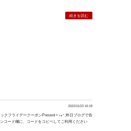
続きを読む
2022/11/23 16:18
ラックフライデークーポンPresent✧₊⁎⁺˳昨日ブログで告
ポンコード欄に、コードをコピペしてご利用ください