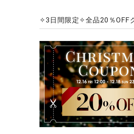
✧3日間限定✧全品20％OFFク