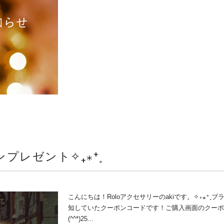
ポンプレゼント✧₊⁎⁺˳
こんにちは！Roloアクセサリーのakiです。✧₊⁎⁺˳ブ
知していたクーポンコードです！ご購入画面のクー
(^^*)25...